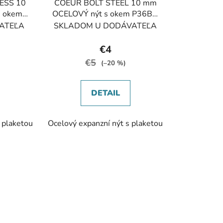
ESS 10
COEUR BOLT STEEL 10 mm
 okem
OCELOVÝ nýt s okem P36BA
 10
10+P36AA 10
ATEĽA
SKLADOM U DODÁVATEĽA
€4
€5
)
(–20 %)
DETAIL
 plaketou
Ocelový expanzní nýt s plaketou