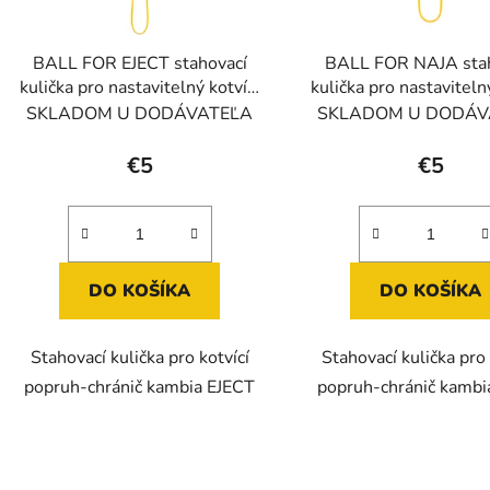
o
d
BALL FOR EJECT stahovací
BALL FOR NAJA sta
u
kulička pro nastavitelný kotvící
kulička pro nastaviteln
k
systém na stromy
systém na stro
SKLADOM U DODÁVATEĽA
SKLADOM U DODÁV
t
o
€5
€5
v
DO KOŠÍKA
DO KOŠÍKA
Stahovací kulička pro kotvící
Stahovací kulička pro 
popruh-chránič kambia EJECT
popruh-chránič kamb