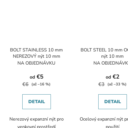
BOLT STAINLESS 10 mm
BOLT STEEL 10 mm 
NEREZOVÝ nýt 10 mm
nýt 10 mm
NA OBJEDNÁVKU
NA OBJEDNÁV
€5
€2
od
od
€6
€3
(až –16 %)
(až –33 %)
DETAIL
DETAIL
Nerezový expanzní nýt pro
Ocelový expanzní nýt pr
venkovní prostředí
použití