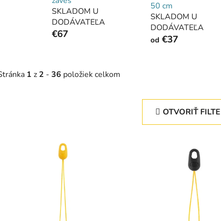
závěs
50 cm
SKLADOM U
SKLADOM U
DODÁVATEĽA
DODÁVATEĽA
€67
€37
od
Stránka
1
z
2
-
36
položiek celkom
OTVORIŤ FILT
V
ý
p
s
p
r