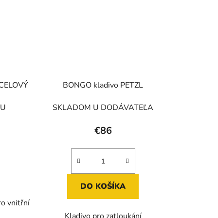
OCELOVÝ
BONGO kladivo PETZL
KU
SKLADOM U DODÁVATEĽA
€86
DO KOŠÍKA
o vnitřní
Kladivo pro zatloukání