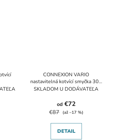
tvící
CONNEXION VARIO
nastavitelná kotvící smyčka 30 -
200cm
ATEĽA
SKLADOM U DODÁVATEĽA
€72
od
€87
)
(až –17 %)
DETAIL