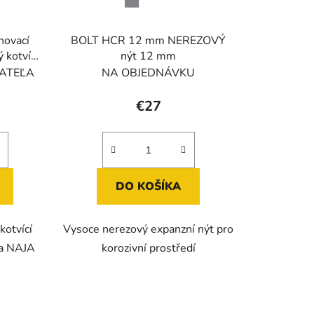
k
t
o
hovací
BOLT HCR 12 mm NEREZOVÝ
v
ý kotvící
nýt 12 mm
my
ATEĽA
NA OBJEDNÁVKU
€27
DO KOŠÍKA
kotvící
Vysoce nerezový expanzní nýt pro
ia NAJA
korozivní prostředí