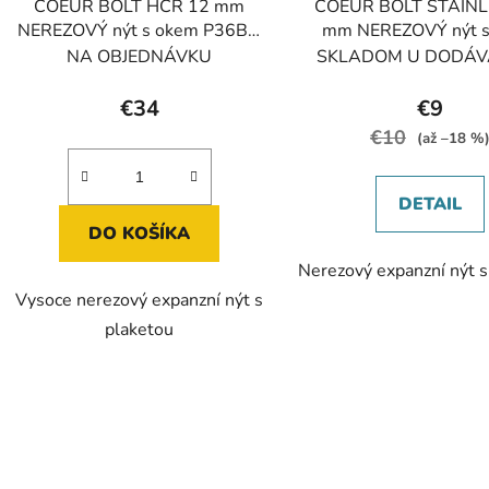
COEUR BOLT HCR 12 mm
COEUR BOLT STAINL
NEREZOVÝ nýt s okem P36BH
mm NEREZOVÝ nýt s
12+P36AH 12
P36BS 10+P36AS
NA OBJEDNÁVKU
SKLADOM U DODÁV
€34
€9
€10
(až –18 %
DETAIL
DO KOŠÍKA
Nerezový expanzní nýt s
Vysoce nerezový expanzní nýt s
plaketou