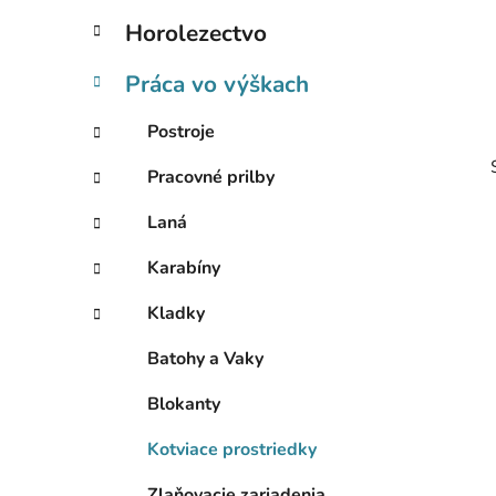
l
Horolezectvo
Práca vo výškach
Postroje
Pracovné prilby
Laná
Karabíny
Kladky
Batohy a Vaky
i
Blokanty
Kotviace prostriedky
Zlaňovacie zariadenia