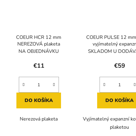
COEUR HCR 12 mm
COEUR PULSE 12 mm
NEREZOVÁ plaketa
vyjímatelný expanzn
NA OBJEDNÁVKU
SKLADOM U DODÁV
€11
€59
DO KOŠÍKA
DO KOŠÍKA
Nerezová plaketa
Vyjímatelný expanzní kot
plaketou