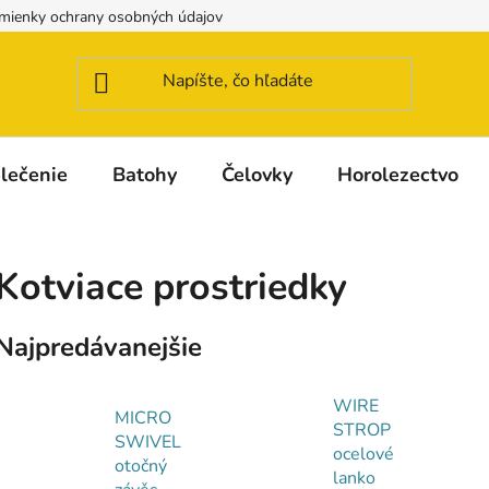
mienky ochrany osobných údajov
Možnosti dopravy a platby
lečenie
Batohy
Čelovky
Horolezectvo
Kotviace prostriedky
Najpredávanejšie
WIRE
MICRO
STROP
SWIVEL
ocelové
otočný
lanko