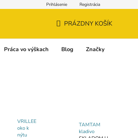
Prihlásenie
Registrácia
Napíšte nám
Reklamácia a vrátenie tovaru
Reklamačný fo
PRÁZDNY KOŠÍK
NÁKUPNÝ
KOŠÍK
Práca vo výškach
Blog
Značky
VRILLEE
TAMTAM
oko k
kladivo
nýtu