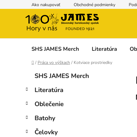
Prejsť
Ako nakupovať
Obchodné podmienky
Pod
na
obsah
SHS JAMES Merch
Literatúra
Ob
Domov
/
Práca vo výškach
/
Kotviace prostriedky
B
K
Preskočiť
SHS JAMES Merch
a
kategórie
o
t
č
Literatúra
e
n
g
ý
Oblečenie
ó
p
r
Batohy
i
a
e
n
Čelovky
e