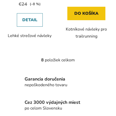
€24
(–8 %)
DO KOŠÍKA
DETAIL
Kotníkové návleky pro
Lehké strečové návleky
trailrunning
8
položiek celkom
O
v
l
Garancia doručenia
á
d
nepoškodeného tovaru
a
c
i
Cez 3000 výdajných miest
e
po celom Slovensku
p