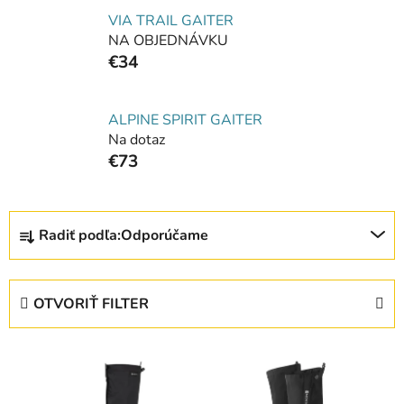
VIA TRAIL GAITER
NA OBJEDNÁVKU
€34
ALPINE SPIRIT GAITER
Na dotaz
€73
R
Radiť podľa:
Odporúčame
a
d
e
OTVORIŤ FILTER
n
i
V
e
ý
p