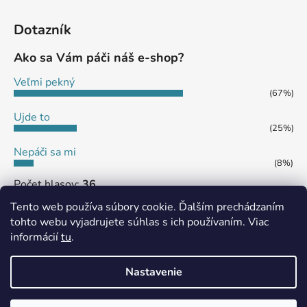
Dotazník
Ako sa Vám páči náš e-shop?
Veľmi pekný
(67%)
Ujde to
(25%)
Nepáči sa mi
(8%)
Počet hlasov:
36
Tento web používa súbory cookie. Ďalším prechádzaním
tohto webu vyjadrujete súhlas s ich používaním. Viac
informácií
tu
.
MôjPrvýEshop.sk
Shoptet.sk
Nastavenie
Vytvoril Shoptet