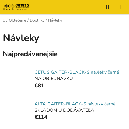
Prejsť
Hľadať
NÁKUP
na
KOŠÍK
obsah
Domov
/
Oblečenie
/
Doplnky
/
Návleky
Návleky
Najpredávanejšie
CETUS GAITER-BLACK-S návleky černé
NA OBJEDNÁVKU
€81
ALTA GAITER-BLACK-S návleky černé
SKLADOM U DODÁVATEĽA
€114