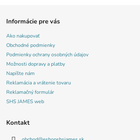
r
Z
v
á
k
Informácie pre vás
p
y
v
ä
Ako nakupovať
ý
t
p
Obchodné podmienky
i
i
Podmienky ochrany osobných údajov
e
s
Možnosti dopravy a platby
u
Napíšte nám
Reklamácia a vrátenie tovaru
Reklamačný formulár
SHS JAMES web
Kontakt
obchod
@
eshopshsjames.sk