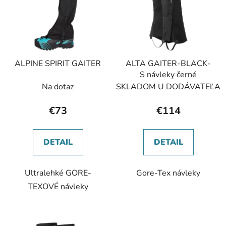
p
r
i
o
s
d
p
u
r
k
ALPINE SPIRIT GAITER
ALTA GAITER-BLACK-
o
t
S návleky černé
d
o
Na dotaz
SKLADOM U DODÁVATEĽA
u
v
k
€73
€114
t
o
DETAIL
DETAIL
v
Ultralehké GORE-
Gore-Tex návleky
TEXOVÉ návleky