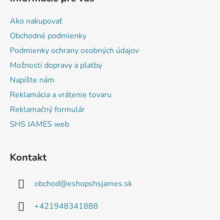
p
i
ä
s
Ako nakupovať
t
u
Obchodné podmienky
i
Podmienky ochrany osobných údajov
e
Možnosti dopravy a platby
Napíšte nám
Reklamácia a vrátenie tovaru
Reklamačný formulár
SHS JAMES web
Kontakt
obchod
@
eshopshsjames.sk
+421948341888