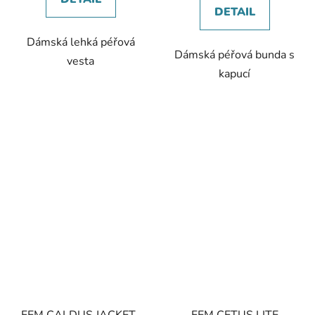
DETAIL
Dámská lehká péřová
Dámská péřová bunda s
vesta
kapucí
FEM CALDUS JACKET-
FEM CETUS LITE