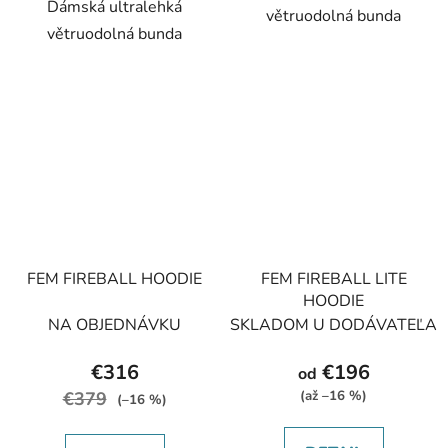
Dámská ultralehká
větruodolná bunda
větruodolná bunda
FEM FIREBALL HOODIE
FEM FIREBALL LITE
HOODIE
NA OBJEDNÁVKU
SKLADOM U DODÁVATEĽA
€316
€196
od
€379
(až –16 %)
(–16 %)