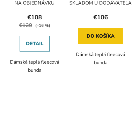
dámská bunda modrá
UK10/S dámská bunda
NA OBJEDNÁVKU
SKLADOM U DODÁVATEĽA
vínová
€108
€106
€129
(–16 %)
DO KOŠÍKA
DETAIL
Dámská teplá fleecová
Dámská teplá fleecová
bunda
bunda