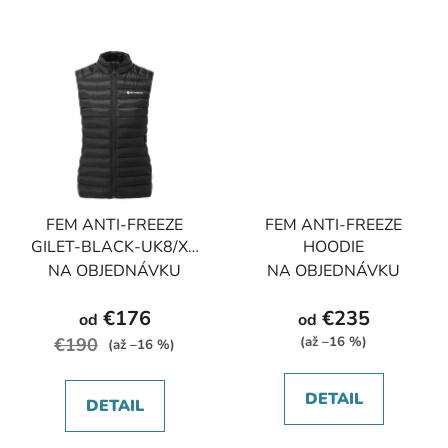
FEM ANTI-FREEZE
FEM ANTI-FREEZE
GILET-BLACK-UK8/XS
HOODIE
dámská vesta černá
NA OBJEDNÁVKU
NA OBJEDNÁVKU
€176
€235
od
od
€190
(až –16 %)
(až –16 %)
DETAIL
DETAIL