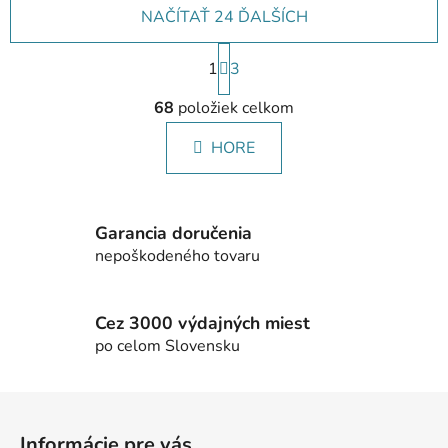
NAČÍTAŤ 24 ĎALŠÍCH
S
1
t
3
r
O
á
68
položiek celkom
v
n
l
k
HORE
á
o
d
v
a
a
c
n
Garancia doručenia
i
i
nepoškodeného tovaru
e
e
p
r
Cez 3000 výdajných miest
v
po celom Slovensku
k
y
v
Z
ý
á
p
Informácie pre vás