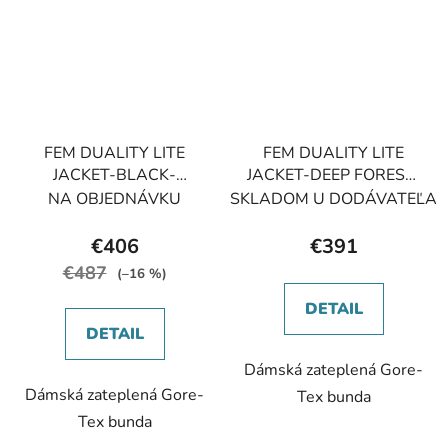
FEM DUALITY LITE
FEM DUALITY LITE
JACKET-BLACK-
JACKET-DEEP FOREST-
UK8/XS dámská bunda
UK10/S dámská bunda
NA OBJEDNÁVKU
SKLADOM U DODÁVATEĽA
černá
tmavě zelená
€406
€391
€487
(–16 %)
DETAIL
DETAIL
Dámská zateplená Gore-
Dámská zateplená Gore-
Tex bunda
Tex bunda