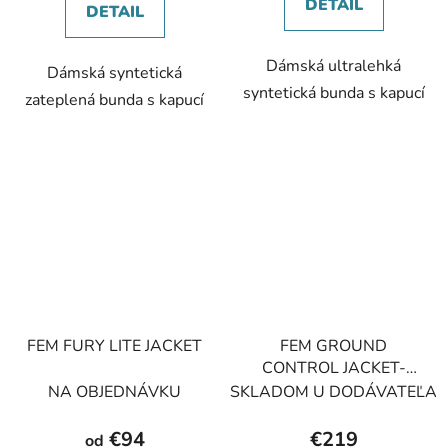
DETAIL
DETAIL
Dámská ultralehká
Dámská syntetická
syntetická bunda s kapucí
zateplená bunda s kapucí
FEM FURY LITE JACKET
FEM GROUND
CONTROL JACKET-
ECLIPSE BLUE-UK10/S
NA OBJEDNÁVKU
SKLADOM U DODÁVATEĽA
dámská bunda modrá
€94
€219
od