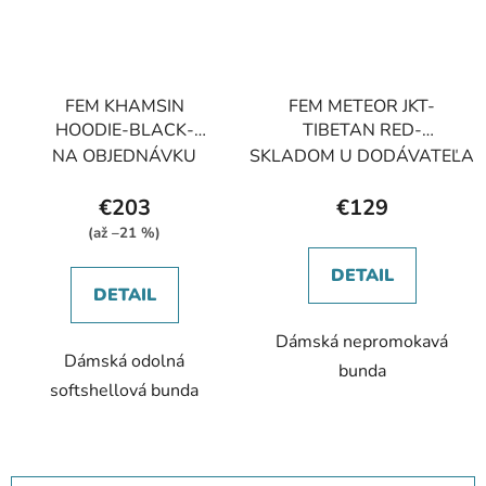
FEM KHAMSIN
FEM METEOR JKT-
HOODIE-BLACK-
TIBETAN RED-
UK8/XS dámská bunda
UK14/L/40 dámská
NA OBJEDNÁVKU
SKLADOM U DODÁVATEĽA
černá
bunda červená
€203
€129
(až –21 %)
DETAIL
DETAIL
Dámská nepromokavá
Dámská odolná
bunda
softshellová bunda