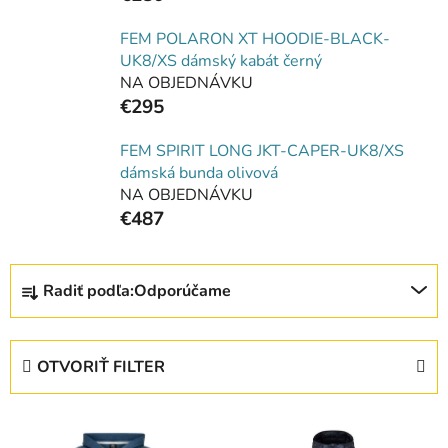
FEM POLARON XT HOODIE-BLACK-
UK8/XS dámský kabát černý
NA OBJEDNÁVKU
€295
FEM SPIRIT LONG JKT-CAPER-UK8/XS
dámská bunda olivová
NA OBJEDNÁVKU
€487
R
Radiť podľa:
Odporúčame
a
d
e
OTVORIŤ FILTER
n
i
V
e