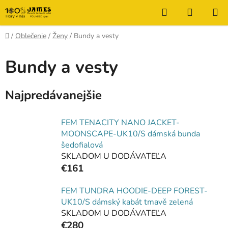
Prejsť
Hľadať
NÁKUP
na
KOŠÍK
obsah
Domov
/
Oblečenie
/
Ženy
/
Bundy a vesty
Bundy a vesty
Najpredávanejšie
FEM TENACITY NANO JACKET-
MOONSCAPE-UK10/S dámská bunda
šedofialová
SKLADOM U DODÁVATEĽA
€161
FEM TUNDRA HOODIE-DEEP FOREST-
UK10/S dámský kabát tmavě zelená
SKLADOM U DODÁVATEĽA
€280