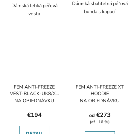
Dámská sbalitelná péřová
Dámská lehká péřová
bunda s kapucí
vesta
FEM ANTI-FREEZE
FEM ANTI-FREEZE XT
VEST-BLACK-UK8/XS
HOODIE
dámská vesta černá
NA OBJEDNÁVKU
NA OBJEDNÁVKU
€194
€273
od
(až –16 %)
DETAIL