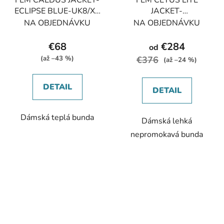
ECLIPSE BLUE-UK8/XS
JACKET-
dámská bunda modrá
CORNFLOWER-
NA OBJEDNÁVKU
NA OBJEDNÁVKU
UK8/XS dámská bunda
modrá
€68
€284
od
(až –43 %)
€376
(až –24 %)
DETAIL
DETAIL
Dámská teplá bunda
Dámská lehká
nepromokavá bunda