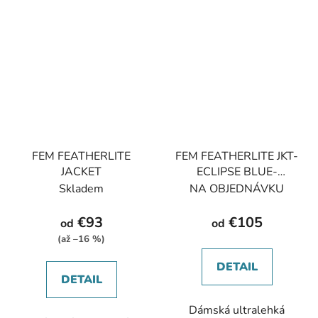
FEM FEATHERLITE
FEM FEATHERLITE JKT-
JACKET
ECLIPSE BLUE-
UK6/XXS dámská bunda
Skladem
NA OBJEDNÁVKU
modrá
€93
€105
od
od
(až –16 %)
DETAIL
DETAIL
Dámská ultralehká