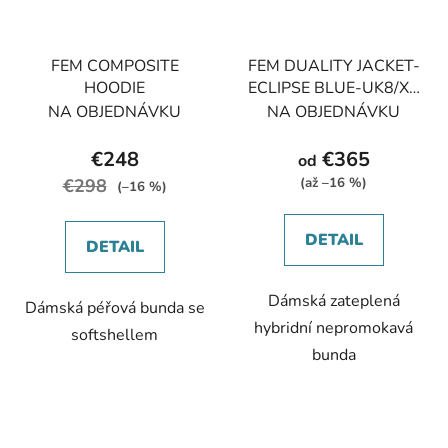
FEM COMPOSITE
FEM DUALITY JACKET-
HOODIE
ECLIPSE BLUE-UK8/XS
dámská bunda modrá
NA OBJEDNÁVKU
NA OBJEDNÁVKU
€248
€365
od
€298
(až –16 %)
(–16 %)
DETAIL
DETAIL
Dámská zateplená
Dámská péřová bunda se
hybridní nepromokavá
softshellem
bunda