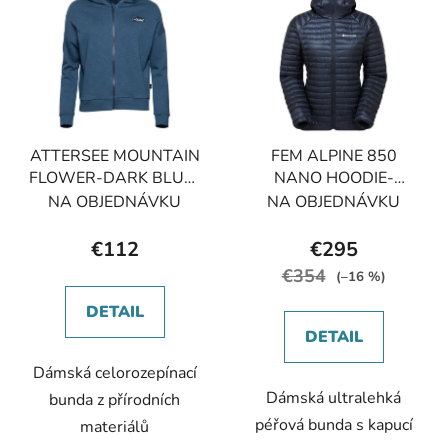
ý
p
p
r
i
o
s
d
p
u
r
k
ATTERSEE MOUNTAIN
FEM ALPINE 850
o
t
FLOWER-DARK BLUE-
NANO HOODIE-
d
o
32 dámská bunda
ECLIPSE BLUE-UK8/XS
NA OBJEDNÁVKU
NA OBJEDNÁVKU
u
v
tmavě modrá
dámská bunda modrá
k
€112
€295
t
€354
(–16 %)
o
DETAIL
v
DETAIL
Dámská celorozepínací
Dámská ultralehká
bunda z přírodních
péřová bunda s kapucí
materiálů