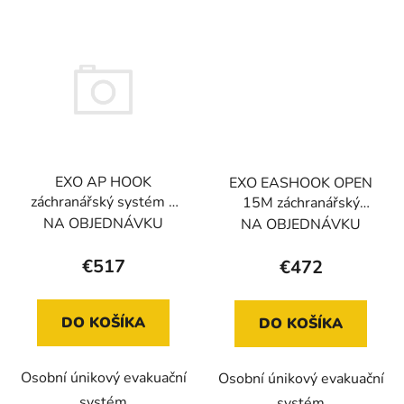
EXO AP HOOK
EXO EASHOOK OPEN
záchranářský systém s
15M záchranářský
kotvícím hákem
systém ČERNÝ
NA OBJEDNÁVKU
NA OBJEDNÁVKU
€517
€472
DO KOŠÍKA
DO KOŠÍKA
Osobní únikový evakuační
Osobní únikový evakuační
systém
systém