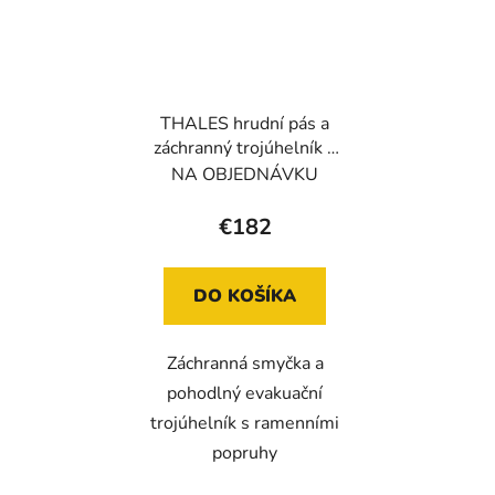
THALES hrudní pás a
záchranný trojúhelník s
ramenními popruhy
NA OBJEDNÁVKU
€182
DO KOŠÍKA
Záchranná smyčka a
pohodlný evakuační
trojúhelník s ramenními
popruhy