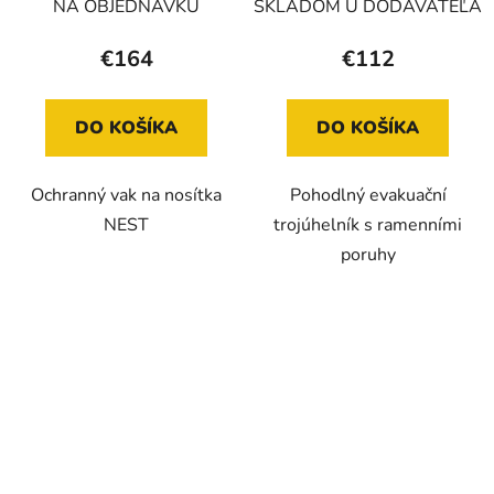
popruhy
NA OBJEDNÁVKU
SKLADOM U DODÁVATEĽA
€164
€112
DO KOŠÍKA
DO KOŠÍKA
Ochranný vak na nosítka
Pohodlný evakuační
NEST
trojúhelník s ramenními
poruhy