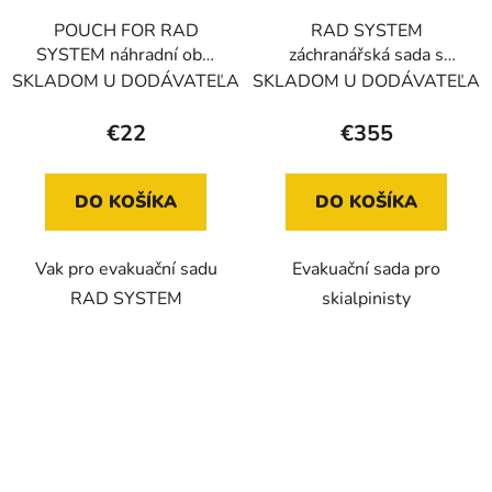
POUCH FOR RAD
RAD SYSTEM
SYSTEM náhradní obal
záchranářská sada s
na Rad System
lanem
SKLADOM U DODÁVATEĽA
SKLADOM U DODÁVATEĽA
€22
€355
DO KOŠÍKA
DO KOŠÍKA
Vak pro evakuační sadu
Evakuační sada pro
RAD SYSTEM
skialpinisty