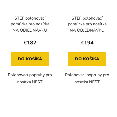
STEF polohovací
STEF polohovací
pomůcka pro nosítka
pomůcka pro nosítka
Petzl - pro nosítka od
Petzl - pro nosítka z
NA OBJEDNÁVKU
NA OBJEDNÁVKU
roku 2020
roku 2019 a starší
€182
€194
DO KOŠÍKA
DO KOŠÍKA
Polohovací popruhy pro
Polohovací popruhy pro
nosítka NEST
nosítka NEST