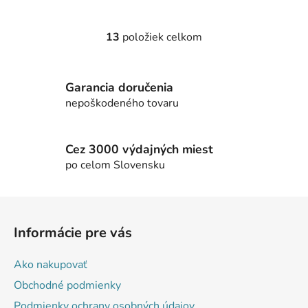
13
položiek celkom
O
v
l
Garancia doručenia
á
d
nepoškodeného tovaru
a
c
i
Cez 3000 výdajných miest
e
po celom Slovensku
p
r
Z
v
á
k
Informácie pre vás
p
y
v
ä
Ako nakupovať
ý
t
p
Obchodné podmienky
i
i
Podmienky ochrany osobných údajov