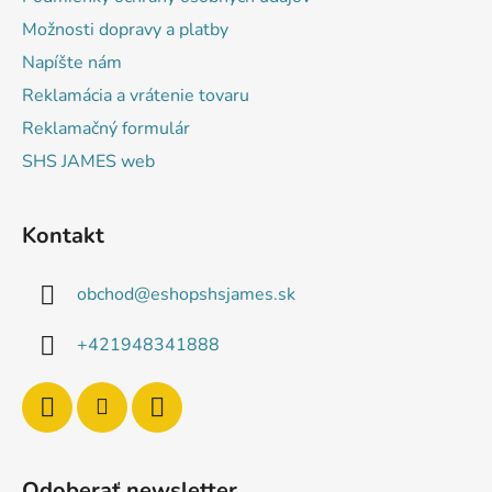
e
s
Možnosti dopravy a platby
u
Napíšte nám
Reklamácia a vrátenie tovaru
Reklamačný formulár
SHS JAMES web
Kontakt
obchod
@
eshopshsjames.sk
+421948341888
Odoberať newsletter