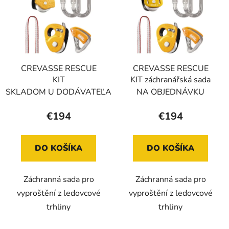
p
r
i
o
s
d
p
u
r
k
CREVASSE RESCUE
CREVASSE RESCUE
o
t
KIT
KIT záchranářská sada
d
o
SKLADOM U DODÁVATEĽA
NA OBJEDNÁVKU
u
v
k
€194
€194
t
o
DO KOŠÍKA
DO KOŠÍKA
v
Záchranná sada pro
Záchranná sada pro
vyproštění z ledovcové
vyproštění z ledovcové
trhliny
trhliny