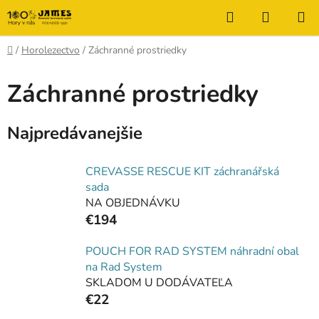
Prejsť
Hľadať
NÁKUP
na
KOŠÍK
obsah
Domov
/
Horolezectvo
/
Záchranné prostriedky
Záchranné prostriedky
Najpredávanejšie
CREVASSE RESCUE KIT záchranářská
sada
NA OBJEDNÁVKU
€194
POUCH FOR RAD SYSTEM náhradní obal
na Rad System
SKLADOM U DODÁVATEĽA
€22