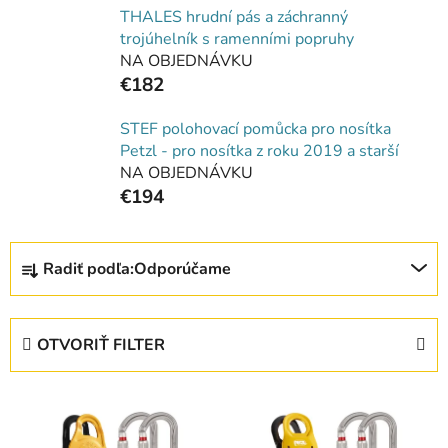
THALES hrudní pás a záchranný
trojúhelník s ramenními popruhy
NA OBJEDNÁVKU
€182
STEF polohovací pomůcka pro nosítka
Petzl - pro nosítka z roku 2019 a starší
NA OBJEDNÁVKU
€194
R
Radiť podľa:
Odporúčame
a
d
e
OTVORIŤ FILTER
n
i
V
e
ý
p