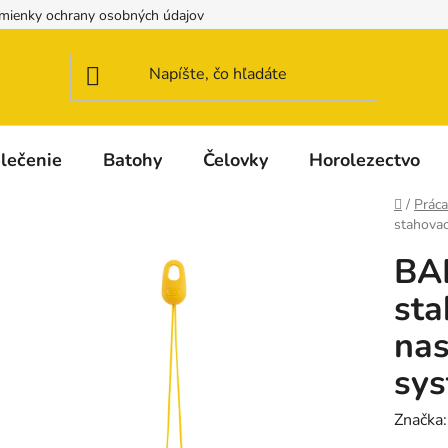
mienky ochrany osobných údajov
Možnosti dopravy a platby
lečenie
Batohy
Čelovky
Horolezectvo
Domov
/
Práca
stahovac
BA
sta
nas
sys
Značka