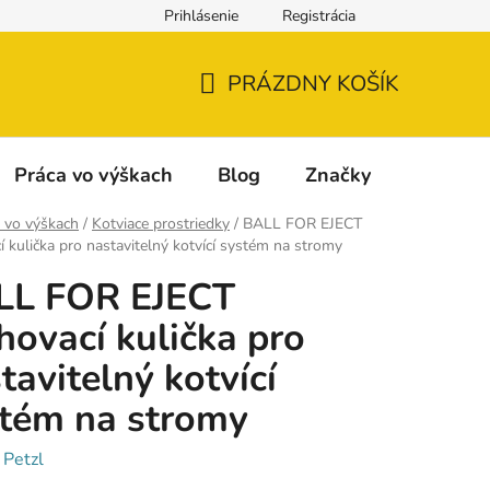
Prihlásenie
Registrácia
Napíšte nám
Reklamácia a vrátenie tovaru
Reklamačný fo
PRÁZDNY KOŠÍK
NÁKUPNÝ
KOŠÍK
Práca vo výškach
Blog
Značky
 vo výškach
/
Kotviace prostriedky
/
BALL FOR EJECT
í kulička pro nastavitelný kotvící systém na stromy
LL FOR EJECT
hovací kulička pro
tavitelný kotvící
tém na stromy
:
Petzl