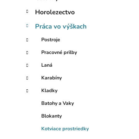
e
l
Horolezectvo
Práca vo výškach
Postroje
Pracovné prilby
Laná
Karabíny
Kladky
Batohy a Vaky
Blokanty
Kotviace prostriedky