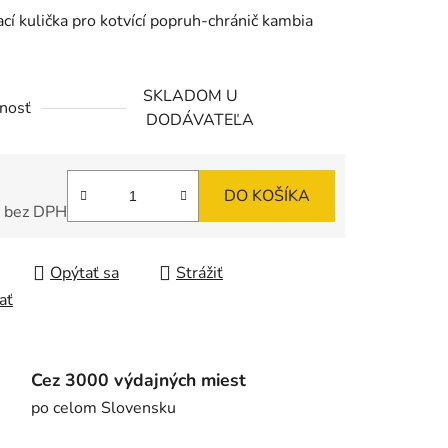
cí kulička pro kotvící popruh-chránič kambia
SKLADOM U
nosť
DODÁVATEĽA
DO KOŠÍKA
 bez DPH
tková cena:
Opýtať sa
Strážiť
ať
Cez 3000 výdajných miest
po celom Slovensku