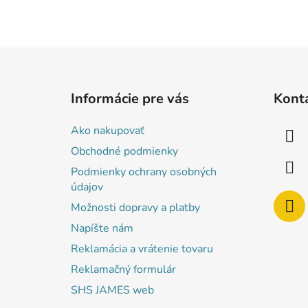
Z
á
Informácie pre vás
Kont
p
ä
Ako nakupovať
t
Obchodné podmienky
i
Podmienky ochrany osobných
e
údajov
Možnosti dopravy a platby
Napíšte nám
Reklamácia a vrátenie tovaru
Reklamačný formulár
SHS JAMES web