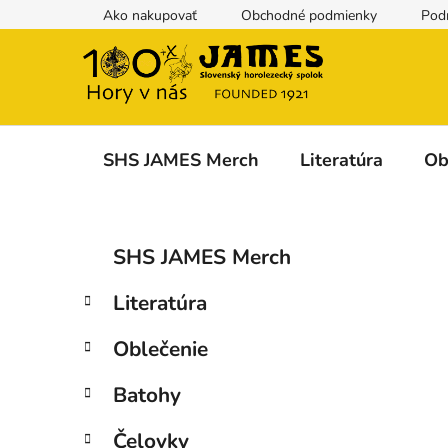
Prejsť
Ako nakupovať
Obchodné podmienky
Pod
na
obsah
SHS JAMES Merch
Literatúra
Ob
B
K
Preskočiť
SHS JAMES Merch
a
kategórie
o
t
č
Literatúra
e
n
g
ý
Oblečenie
ó
p
r
Batohy
i
a
e
n
Čelovky