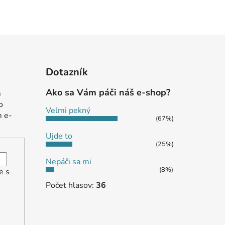
Dotazník
Ako sa Vám páči náš e-shop?
m
o
Veľmi pekný
m e-
(67%)
Ujde to
(25%)
Nepáči sa mi
(8%)
e s
Počet hlasov:
36