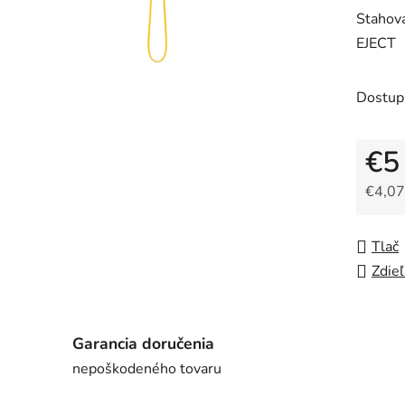
Stahova
EJECT
Dostup
€5
€4,07
Jedno
Tlač
Zdieľ
Garancia doručenia
nepoškodeného tovaru