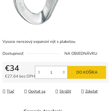
Vysoce nerezový expanzní nýt s plaketou
Dostupnosť
NA OBJEDNÁVKU
€34
DO KOŠÍKA
€27,64 bez DPH
Jednotková cena:
Tlač
Opýtať sa
Strážiť
Zdieľať