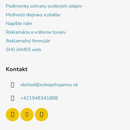
i
Podmienky ochrany osobných údajov
e
Možnosti dopravy a platby
Napíšte nám
Reklamácia a vrátenie tovaru
Reklamačný formulár
SHS JAMES web
Kontakt
obchod
@
eshopshsjames.sk
+421948341888