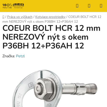
Prejsť
Hľadať
NÁKUP
na
KOŠÍK
obsah
Domov
/
Práca vo výškach
/
Kotviace prostriedky
/
COEUR BOLT HCR 12
mm NEREZOVÝ nýt s okem P36BH 12+P36AH 12
COEUR BOLT HCR 12 mm
NEREZOVÝ nýt s okem
P36BH 12+P36AH 12
Značka:
Petzl