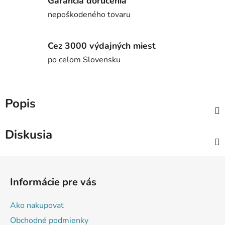
Garancia doručenia
nepoškodeného tovaru
Cez 3000 výdajných miest
po celom Slovensku
Popis
Diskusia
Z
á
Informácie pre vás
p
ä
Ako nakupovať
t
Obchodné podmienky