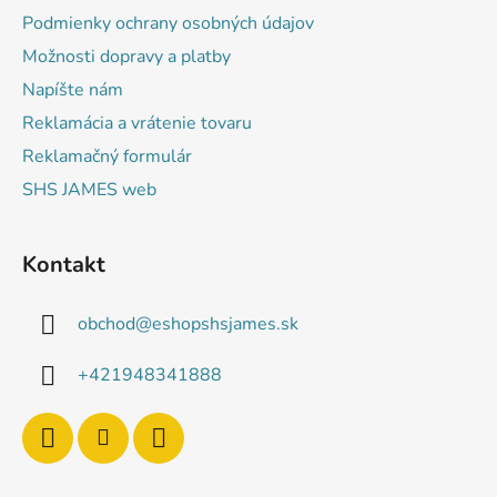
i
Podmienky ochrany osobných údajov
e
Možnosti dopravy a platby
Napíšte nám
Reklamácia a vrátenie tovaru
Reklamačný formulár
SHS JAMES web
Kontakt
obchod
@
eshopshsjames.sk
+421948341888