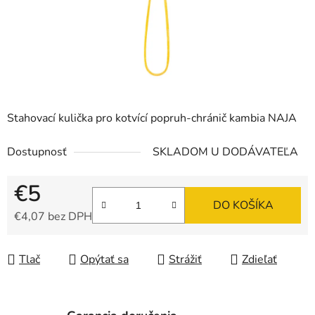
Stahovací kulička pro kotvící popruh-chránič kambia NAJA
Dostupnosť
SKLADOM U DODÁVATEĽA
€5
DO KOŠÍKA
€4,07 bez DPH
Jednotková cena:
Tlač
Opýtať sa
Strážiť
Zdieľať