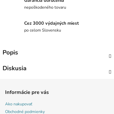
Garancia doručenia
nepoškodeného tovaru
Cez 3000 výdajných miest
po celom Slovensku
Popis
Diskusia
Z
á
Informácie pre vás
p
ä
Ako nakupovať
t
Obchodné podmienky