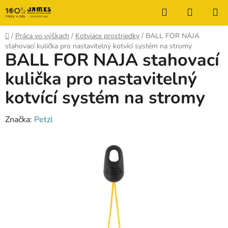
Prejsť
Hľadať
NÁKUP
na
KOŠÍK
obsah
Domov
/
Práca vo výškach
/
Kotviace prostriedky
/
BALL FOR NAJA
stahovací kulička pro nastavitelný kotvící systém na stromy
BALL FOR NAJA stahovací
kulička pro nastavitelný
kotvící systém na stromy
Značka:
Petzl