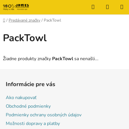
Prejsť
Hľadať
NÁKUP
na
KOŠÍK
obsah
Domov
/
Predávané značky
/
PackTowl
PackTowl
Žiadne produkty značky
PackTowl
sa nenašli...
Z
á
Informácie pre vás
p
ä
Ako nakupovať
t
Obchodné podmienky
i
Podmienky ochrany osobných údajov
e
Možnosti dopravy a platby