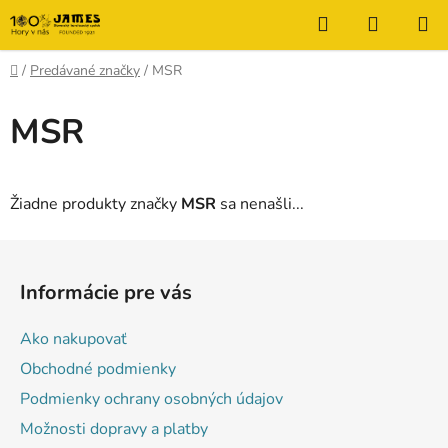
Prejsť
Hľadať
NÁKUP
na
KOŠÍK
obsah
Domov
/
Predávané značky
/
MSR
MSR
Žiadne produkty značky
MSR
sa nenašli...
Z
á
Informácie pre vás
p
ä
Ako nakupovať
t
Obchodné podmienky
i
Podmienky ochrany osobných údajov
e
Možnosti dopravy a platby