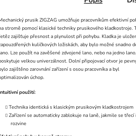
Popis
Di
Mechanický prusik ZIGZAG umožňuje pracovníkům efektivní po
na stromě pomocí klasické techniky prusikového kladkostroje. T
řetěz zajišťuje přesnost a plynulost při pohybu. Kladka je ulože
zapouzdřených kuličkových ložiskách, aby bylo možné snadno d
lano. Lze použít na zavěšené zdvojené lano, nebo na jedno lano
poskytuje velkou univerzálnost. Dolní připojovací otvor je pevn
bylo zajištěno zarovnání zařízení s osou pracovníka a byl
optimalizován úchop.
Intuitivní použití:
Technika identická s klasickým prusikovým kladkostrojem
Zařízení se automaticky zablokuje na laně, jakmile se třecí
rozvine