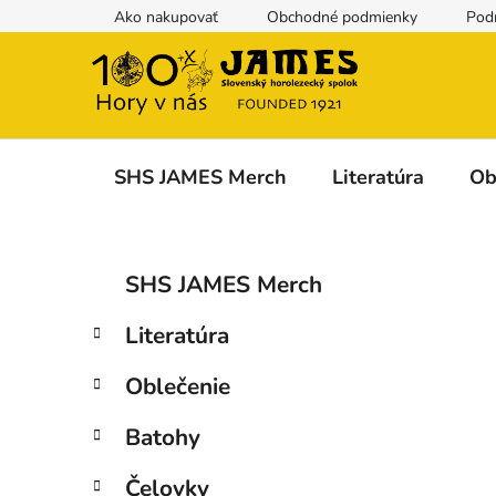
Prejsť
Ako nakupovať
Obchodné podmienky
Pod
na
obsah
SHS JAMES Merch
Literatúra
Ob
B
K
Preskočiť
SHS JAMES Merch
a
kategórie
o
t
č
Literatúra
e
n
g
ý
Oblečenie
ó
p
r
Batohy
i
a
e
n
Čelovky