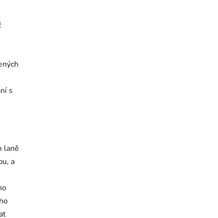
ž
ených
ní s
m laně
pu, a
ho
oho
at