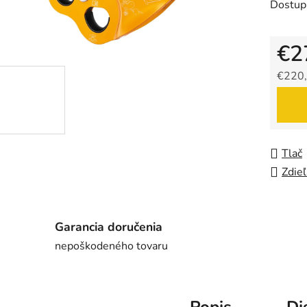
Dostup
€2
€220,
Jedno
Tlač
Zdieľ
Garancia doručenia
nepoškodeného tovaru