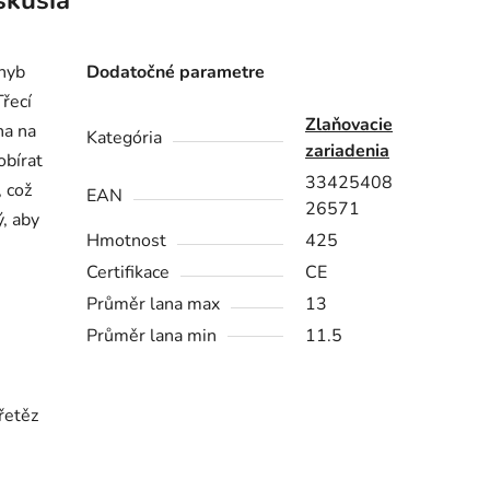
skusia
hyb
Dodatočné parametre
řecí
Zlaňovacie
na na
Kategória
zariadenia
obírat
33425408
, což
EAN
26571
ý, aby
Hmotnost
425
Certifikace
CE
Průměr lana max
13
Průměr lana min
11.5
 řetěz