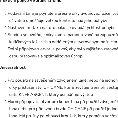
Efektivní pohyb v koruně stromu:
Podávání lana je plynulé a přesné díky uvolňovací páce, co
uživateli umožňuje velkou kontrolu nad jeho pohyby
Nastavením tlaku na tuto páku se ovládá rychlost pohybu
Snadno se uvolňuje díky kladce namontované na zapouzdř
kuličkových ložiscích a odděleným a tvarovaným bočnicím
Dolní připojovací otvor je pevný, aby bylo zajištěno zarovná
osou pracovníka a optimalizován úchop
Univerzálnost:
Pro použití na zavěšeném zdvojeném laně, nebo na jedno
díky příslušenství CHICANE, které zvyšuje tření při sestu
setu KNEE ASCENT, který usnadňuje výstup
Horní připojovací otvor pro konec lana při použití zdvojené
lana nebo pro přídavnou brzdu CHICANE při použití jedn
lana. Má pružný polohovací kroužek, který pomáhá udržov