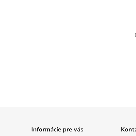
Z
á
Informácie pre vás
Kont
p