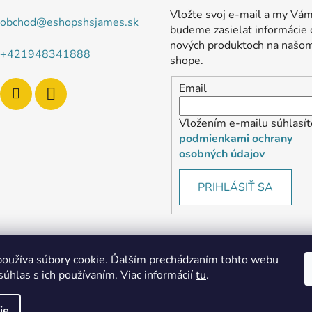
Vložte svoj e-mail a my Vá
obchod
@
eshopshsjames.sk
budeme zasielať informácie 
nových produktoch na našo
+421948341888
shope.
Email
Vložením e-mailu súhlasít
podmienkami ochrany
osobných údajov
PRIHLÁSIŤ SA
oužíva súbory cookie. Ďalším prechádzaním tohto webu
súhlas s ich používaním. Viac informácií
tu
.
MôjPrvýEshop.sk
Shoptet.sk
ie