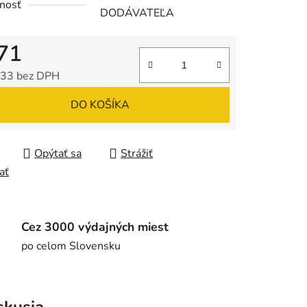
nosť
DODÁVATEĽA
71
33 bez DPH
tková cena:
DO KOŠÍKA
Opýtať sa
Strážiť
ať
Cez 3000 výdajných miest
po celom Slovensku