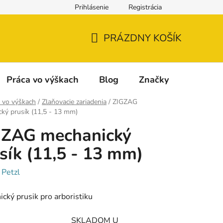
Prihlásenie
Registrácia
Napíšte nám
Reklamácia a vrátenie tovaru
Reklamačný fo
PRÁZDNY KOŠÍK
NÁKUPNÝ
KOŠÍK
Práca vo výškach
Blog
Značky
 vo výškach
/
Zlaňovacie zariadenia
/
ZIGZAG
ký prusík (11,5 - 13 mm)
GZAG mechanický
sík (11,5 - 13 mm)
:
Petzl
cký prusik pro arboristiku
SKLADOM U