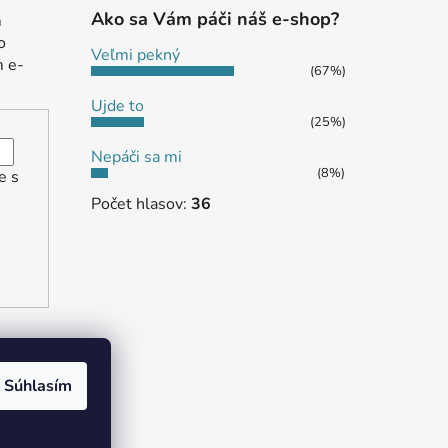
Ako sa Vám páči náš e-shop?
m
o
Veľmi pekný
m e-
(67%)
Ujde to
(25%)
Nepáči sa mi
(8%)
e s
Počet hlasov:
36
Súhlasím