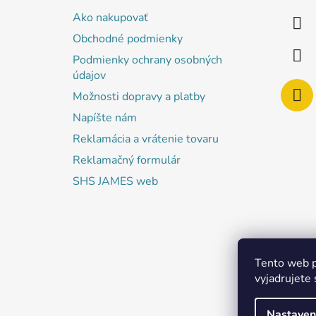
ä
Ako nakupovať
t
Obchodné podmienky
i
Podmienky ochrany osobných
e
údajov
Možnosti dopravy a platby
Napíšte nám
Reklamácia a vrátenie tovaru
Reklamačný formulár
SHS JAMES web
Tento web p
vyjadrujete 
Nastaven