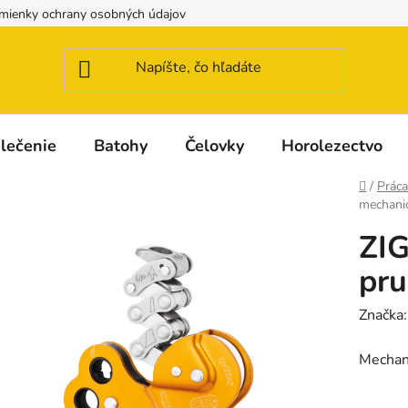
mienky ochrany osobných údajov
Možnosti dopravy a platby
lečenie
Batohy
Čelovky
Horolezectvo
Domov
/
Práca
mechanic
ZI
pru
Značka
Mechani