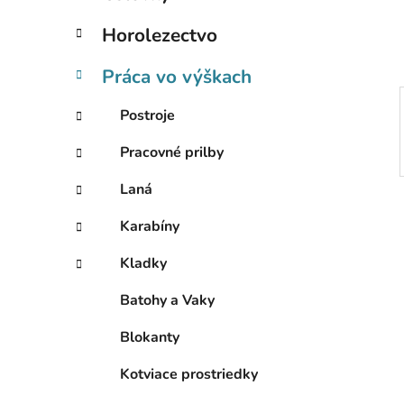
e
l
Horolezectvo
Práca vo výškach
Postroje
Pracovné prilby
Laná
Karabíny
Kladky
Batohy a Vaky
Blokanty
Kotviace prostriedky