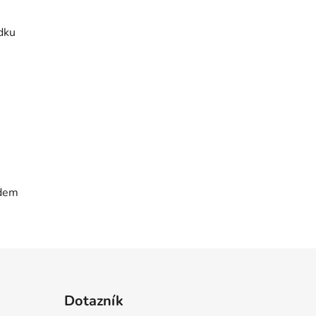
dku
rdem
Dotazník