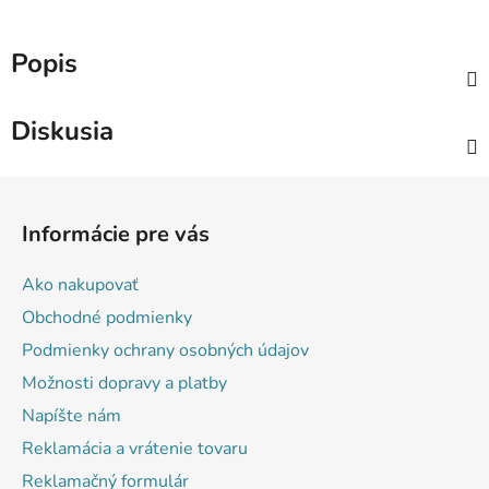
Popis
Diskusia
Z
á
Informácie pre vás
p
ä
Ako nakupovať
t
Obchodné podmienky
i
Podmienky ochrany osobných údajov
e
Možnosti dopravy a platby
Napíšte nám
Reklamácia a vrátenie tovaru
Reklamačný formulár