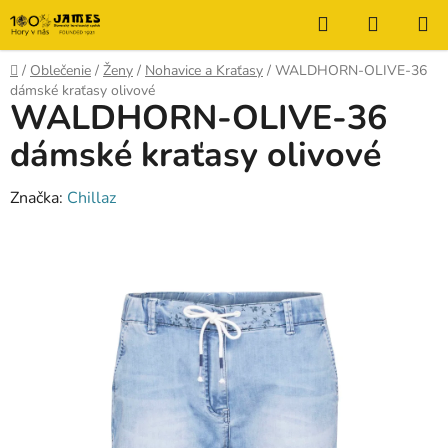
Prejsť
Hľadať
NÁKUP
na
KOŠÍK
obsah
Domov
/
Oblečenie
/
Ženy
/
Nohavice a Kraťasy
/
WALDHORN-OLIVE-36
dámské kraťasy olivové
WALDHORN-OLIVE-36
dámské kraťasy olivové
Značka:
Chillaz