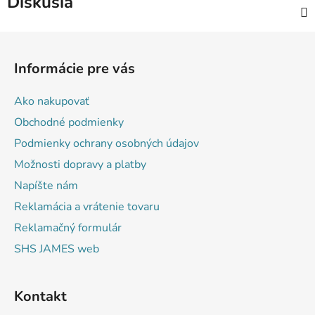
Diskusia
Z
á
Informácie pre vás
p
ä
Ako nakupovať
t
Obchodné podmienky
i
Podmienky ochrany osobných údajov
e
Možnosti dopravy a platby
Napíšte nám
Reklamácia a vrátenie tovaru
Reklamačný formulár
SHS JAMES web
Kontakt