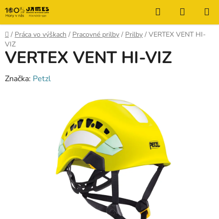
Prejsť
Hľadať
NÁKUP
na
KOŠÍK
obsah
Domov
/
Práca vo výškach
/
Pracovné prilby
/
Prilby
/
VERTEX VENT HI-
VIZ
VERTEX VENT HI-VIZ
Značka:
Petzl