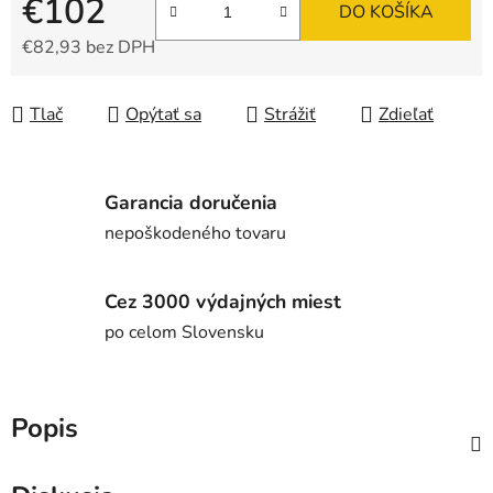
€102
DO KOŠÍKA
€82,93 bez DPH
Jednotková cena:
Tlač
Opýtať sa
Strážiť
Zdieľať
Garancia doručenia
nepoškodeného tovaru
Cez 3000 výdajných miest
po celom Slovensku
Popis