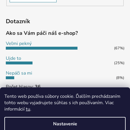
Dotazník
Ako sa Vám páči náš e-shop?
Veľmi pekný
(67%)
Ujde to
(25%)
Nepáči sa mi
(8%)
Počet hlasov:
36
Tento web používa súbory cookie. Ďalším prechádzaním
tohto webu vyjadrujete súhlas s ich používaním. Viac
informácií
tu
.
MôjPrvýEshop.sk
Shoptet.sk
Nastavenie