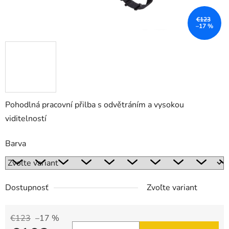
€123
–17 %
Pohodlná pracovní přilba s odvětráním a vysokou
viditelností
Barva
Dostupnosť
Zvoľte variant
€123
–17 %