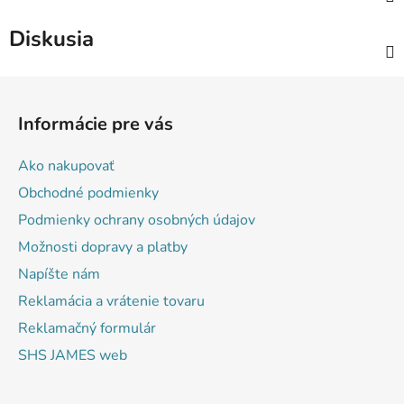
Diskusia
Z
á
Informácie pre vás
p
ä
Ako nakupovať
t
Obchodné podmienky
i
Podmienky ochrany osobných údajov
e
Možnosti dopravy a platby
Napíšte nám
Reklamácia a vrátenie tovaru
Reklamačný formulár
SHS JAMES web