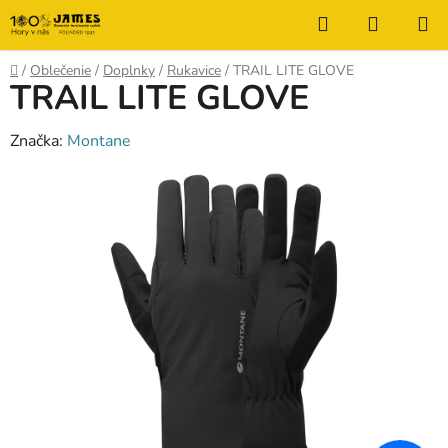
Prejsť
Hľadať
NÁKUP
na
KOŠÍK
obsah
Domov
/
Oblečenie
/
Doplnky
/
Rukavice
/
TRAIL LITE GLOVE
TRAIL LITE GLOVE
Značka:
Montane