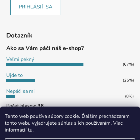
PRIHLÁSIŤ SA
Dotazník
Ako sa Vám páči náš e-shop?
Veľmi pekný
(67%)
Ujde to
(25%)
Nepáči sa mi
(8%)
Počet hlasov:
36
Tento web používa súbory cookie. Ďalším prechádzaním
tohto webu vyjadrujete súhlas s ich používaním. Viac
informácií
tu
.
MôjPrvýEshop.sk
Shoptet.sk