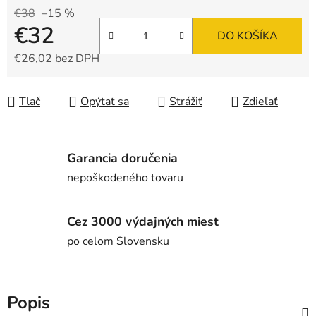
€38
–15 %
€32
DO KOŠÍKA
€26,02 bez DPH
Jednotková cena:
Tlač
Opýtať sa
Strážiť
Zdieľať
Garancia doručenia
nepoškodeného tovaru
Cez 3000 výdajných miest
po celom Slovensku
Popis