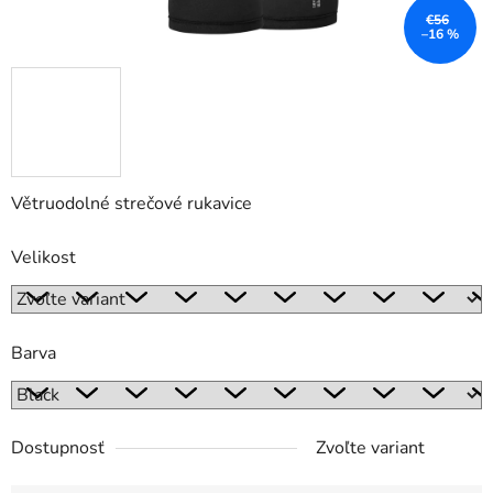
€56
–16 %
Větruodolné strečové rukavice
Velikost
Barva
Dostupnosť
Zvoľte variant