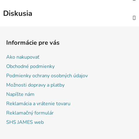
Diskusia
Z
á
Informácie pre vás
p
ä
Ako nakupovať
t
Obchodné podmienky
i
Podmienky ochrany osobných údajov
e
Možnosti dopravy a platby
Napíšte nám
Reklamácia a vrátenie tovaru
Reklamačný formulár
SHS JAMES web