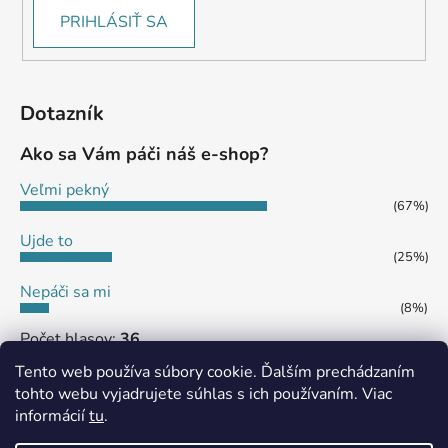
PRIHLÁSIŤ SA
Dotazník
Ako sa Vám páči náš e-shop?
Veľmi pekný
(67%)
Ujde to
(25%)
Nepáči sa mi
(8%)
Počet hlasov:
36
Tento web používa súbory cookie. Ďalším prechádzaním
tohto webu vyjadrujete súhlas s ich používaním. Viac
informácií
tu
.
MôjPrvýEshop.sk
Shoptet.sk