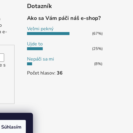
Dotazník
Ako sa Vám páči náš e-shop?
m
o
Veľmi pekný
m e-
(67%)
Ujde to
(25%)
Nepáči sa mi
(8%)
e s
Počet hlasov:
36
Súhlasím