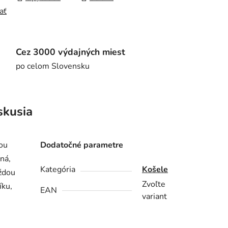
ať
Cez 3000 výdajných miest
po celom Slovensku
skusia
kou
Dodatočné parametre
ná,
Kategória
Košele
aždou
Zvoľte
íku,
EAN
variant