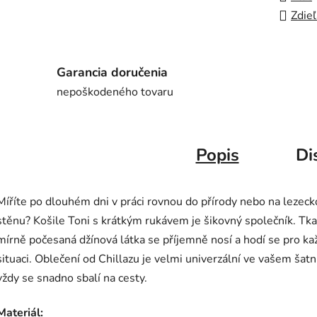
Zdieľ
Garancia doručenia
nepoškodeného tovaru
Popis
Di
Míříte po dlouhém dni v práci rovnou do přírody nebo na lezec
stěnu? Košile Toni s krátkým rukávem je šikovný společník. Tka
mírně počesaná džínová látka se příjemně nosí a hodí se pro k
situaci. Oblečení od Chillazu je velmi univerzální ve vašem šatn
vždy se snadno sbalí na cesty.
Materiál: