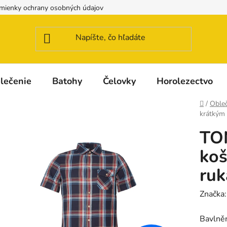
mienky ochrany osobných údajov
Možnosti dopravy a platby
lečenie
Batohy
Čelovky
Horolezectvo
Domov
/
Obleč
krátkým
TO
koš
ru
Značka
Bavlněn