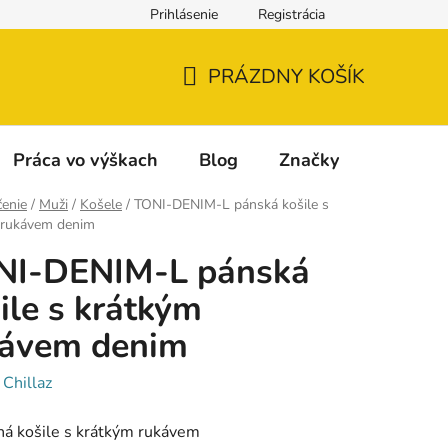
Prihlásenie
Registrácia
Napíšte nám
Reklamácia a vrátenie tovaru
Reklamačný fo
PRÁZDNY KOŠÍK
NÁKUPNÝ
KOŠÍK
Práca vo výškach
Blog
Značky
enie
/
Muži
/
Košele
/
TONI-DENIM-L pánská košile s
 rukávem denim
NI-DENIM-L pánská
ile s krátkým
kávem denim
:
Chillaz
á košile s krátkým rukávem