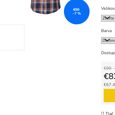
Velikos
€90
–7 %
Barva
Dostup
€90
€8
€67,4
Jedno
Tlač