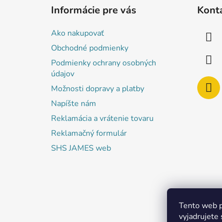
á
Informácie pre vás
Kont
p
ä
Ako nakupovať
t
Obchodné podmienky
i
Podmienky ochrany osobných
e
údajov
Možnosti dopravy a platby
Napíšte nám
Reklamácia a vrátenie tovaru
Reklamačný formulár
SHS JAMES web
Tento web p
vyjadrujete 