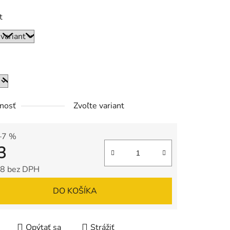
t
nosť
Zvoľte variant
–7 %
3
8 bez DPH
tková cena:
DO KOŠÍKA
Opýtať sa
Strážiť