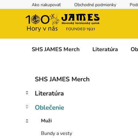
Prejsť
Ako nakupovať
Obchodné podmienky
Pod
na
obsah
SHS JAMES Merch
Literatúra
Ob
B
K
Preskočiť
SHS JAMES Merch
a
kategórie
o
t
č
Literatúra
e
n
g
ý
Oblečenie
ó
p
r
Muži
i
a
e
n
Bundy a vesty