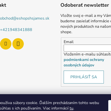
akt
Odoberať newsletter
Vložte svoj e-mail a my Vá
obchod
@
eshopshsjames.sk
budeme zasielať informácie 
nových produktoch na našo
+421948341888
shope.
Email
Vložením e-mailu súhlasít
podmienkami ochrany
osobných údajov
PRIHLÁSIŤ SA
oužíva súbory cookie. Ďalším prechádzaním tohto webu
súhlas s ich používaním. Viac informácií
tu
.
MôjPrvýEshop.sk
Shoptet.sk