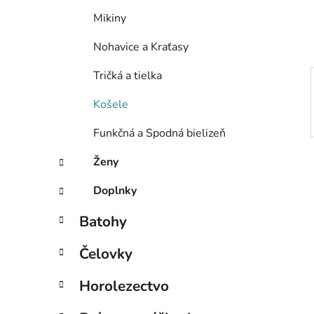
e
Mikiny
l
Nohavice a Kraťasy
Tričká a tielka
Košele
Funkčná a Spodná bielizeň
Ženy
Doplnky
Batohy
Čelovky
Horolezectvo