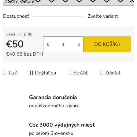
Dostupnosť
Zvoľte variant
€60
–16 %
€50
DO KOŠÍKA
€40,65 bez DPH
Jednotková cena:
Tlač
Opýtať sa
Strážiť
Zdieľať
Garancia doručenia
nepoškodeného tovaru
Cez 3000 výdajných miest
po celom Slovensku