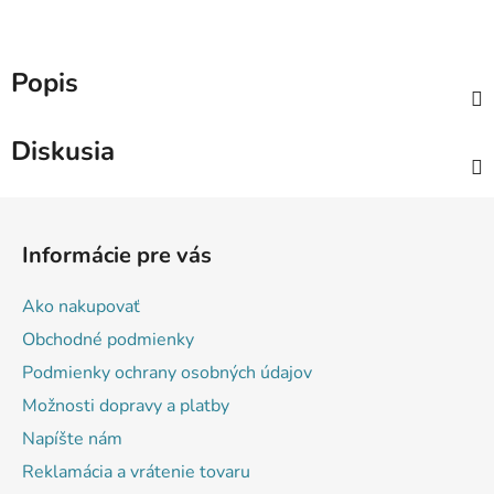
Popis
Diskusia
Z
á
Informácie pre vás
p
ä
Ako nakupovať
t
Obchodné podmienky
i
Podmienky ochrany osobných údajov
e
Možnosti dopravy a platby
Napíšte nám
Reklamácia a vrátenie tovaru