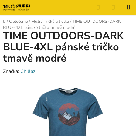
Prejsť
Hľadať
NÁKUP
na
KOŠÍK
obsah
Domov
/
Oblečenie
/
Muži
/
Tričká a tielka
/
TIME OUTDOORS-DARK
BLUE-4XL pánské tričko tmavě modré
TIME OUTDOORS-DARK
BLUE-4XL pánské tričko
tmavě modré
Značka:
Chillaz