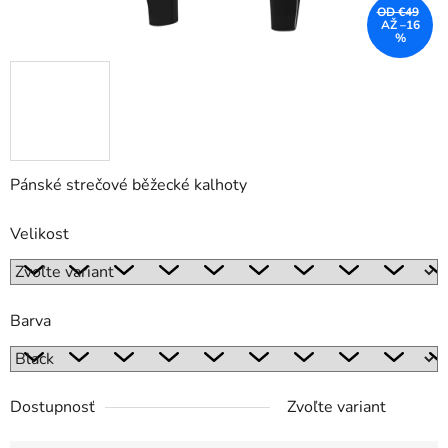
OD €49
AŽ –16
%
Pánské strečové běžecké kalhoty
Velikost
Barva
Dostupnosť
Zvoľte variant