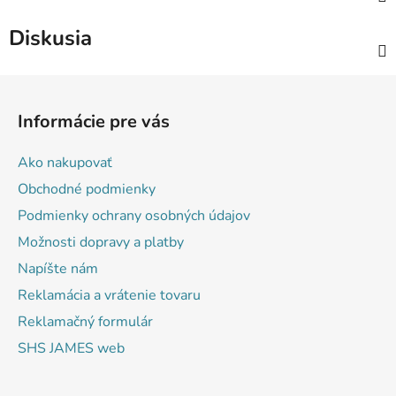
Diskusia
Z
á
Informácie pre vás
p
ä
Ako nakupovať
t
Obchodné podmienky
i
Podmienky ochrany osobných údajov
e
Možnosti dopravy a platby
Napíšte nám
Reklamácia a vrátenie tovaru
Reklamačný formulár
SHS JAMES web