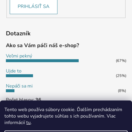
PRIHLÁSIŤ SA
Dotazník
Ako sa Vám páči náš e-shop?
Veľmi pekný
(67%)
Ujde to
(25%)
Nepáči sa mi
(8%)
Počet hlasov:
36
Tento web používa súbory cookie. Ďalším prechádzaním
tohto webu vyjadrujete súhlas s ich používaním. Viac
informácií
tu
.
MôjPrvýEshop.sk
Shoptet.sk