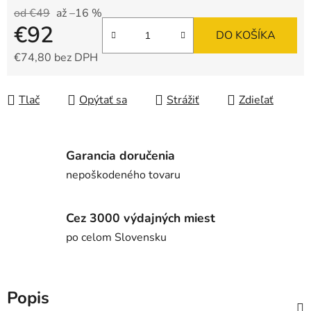
od €49
až –16 %
€92
DO KOŠÍKA
€74,80 bez DPH
Jednotková cena:
Tlač
Opýtať sa
Strážiť
Zdieľať
Garancia doručenia
nepoškodeného tovaru
Cez 3000 výdajných miest
po celom Slovensku
Popis