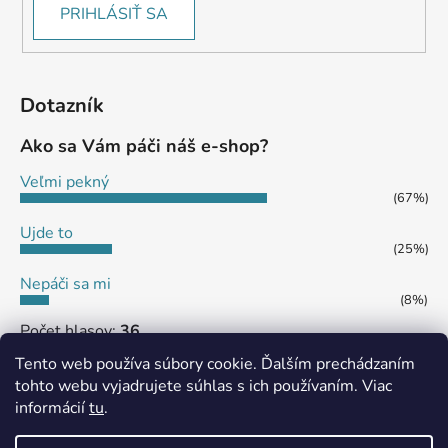
PRIHLÁSIŤ SA
Dotazník
Ako sa Vám páči náš e-shop?
Veľmi pekný
(67%)
Ujde to
(25%)
Nepáči sa mi
(8%)
Počet hlasov:
36
Tento web používa súbory cookie. Ďalším prechádzaním
tohto webu vyjadrujete súhlas s ich používaním. Viac
informácií
tu
.
MôjPrvýEshop.sk
Shoptet.sk