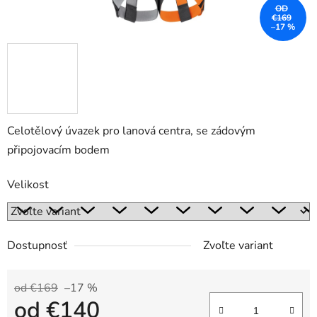
OD
€169
–17 %
Celotělový úvazek pro lanová centra, se zádovým
připojovacím bodem
Velikost
Dostupnosť
Zvoľte variant
od €169
–17 %
od
€140