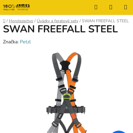
Prejsť
Hľadať
NÁKUP
na
KOŠÍK
obsah
Domov
/
Horolezectvo
/
Úväzky a feratové sety
/
SWAN FREEFALL STEEL
SWAN FREEFALL STEEL
Značka:
Petzl