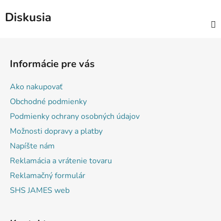
Diskusia
Z
á
Informácie pre vás
p
ä
Ako nakupovať
t
Obchodné podmienky
i
Podmienky ochrany osobných údajov
e
Možnosti dopravy a platby
Napíšte nám
Reklamácia a vrátenie tovaru
Reklamačný formulár
SHS JAMES web