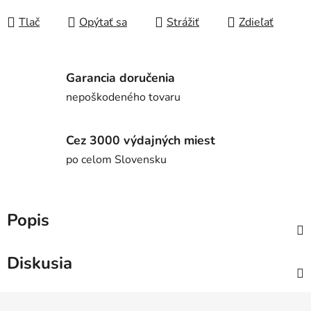
Jednotková cena:
Tlač
Opýtať sa
Strážiť
Zdieľať
Garancia doručenia
nepoškodeného tovaru
Cez 3000 výdajných miest
po celom Slovensku
Popis
Diskusia
Z