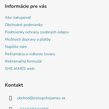
á
Informácie pre vás
p
ä
Ako nakupovať
t
Obchodné podmienky
i
Podmienky ochrany osobných údajov
e
Možnosti dopravy a platby
Napíšte nám
Reklamácia a vrátenie tovaru
Reklamačný formulár
SHS JAMES web
Kontakt
obchod
@
eshopshsjames.sk