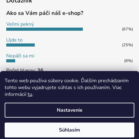
Dotazník
Ako sa Vám páči náš e-shop?
Veľmi pekný
(67%)
Ujde to
(25%)
Nepáči sa mi
(8%)
Počet hlasov:
36
Tento web používa súbory cookie. Ďalším prechádzaním
tohto webu vyjadrujete súhlas s ich používaním. Viac
informácií
tu
.
MôjPrvýEshop.sk
Shoptet.sk
Nastavenie
Vytvoril Shoptet
Súhlasím
Copyright 2026
eshop SHS JAMES
. Všetky práva
vyhradené.