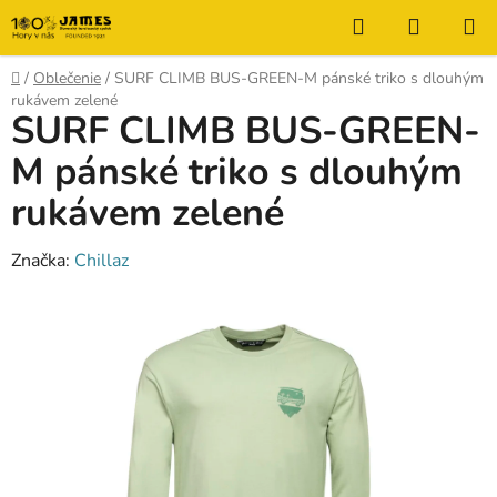
Prejsť
Hľadať
NÁKUP
na
KOŠÍK
obsah
Domov
/
Oblečenie
/
SURF CLIMB BUS-GREEN-M pánské triko s dlouhým
rukávem zelené
SURF CLIMB BUS-GREEN-
M pánské triko s dlouhým
rukávem zelené
Značka:
Chillaz