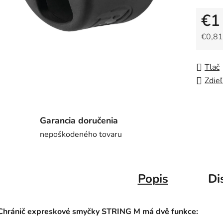
€1
€0,81
Jedno
Tlač
Zdieľ
Garancia doručenia
nepoškodeného tovaru
Popis
Di
Chránič expreskové smyčky STRING M má dvě funkce: