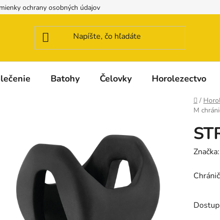
mienky ochrany osobných údajov
Možnosti dopravy a platby
lečenie
Batohy
Čelovky
Horolezectvo
Domov
/
Horo
M chráni
STR
Značka
Chránič
Dostup