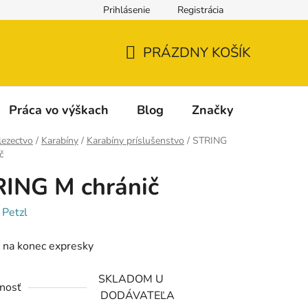
Prihlásenie
Registrácia
Napíšte nám
Reklamácia a vrátenie tovaru
Reklamačný fo
PRÁZDNY KOŠÍK
NÁKUPNÝ
KOŠÍK
Práca vo výškach
Blog
Značky
lezectvo
/
Karabíny
/
Karabíny príslušenstvo
/
STRING
č
ING M chránič
:
Petzl
 na konec expresky
SKLADOM U
nosť
DODÁVATEĽA