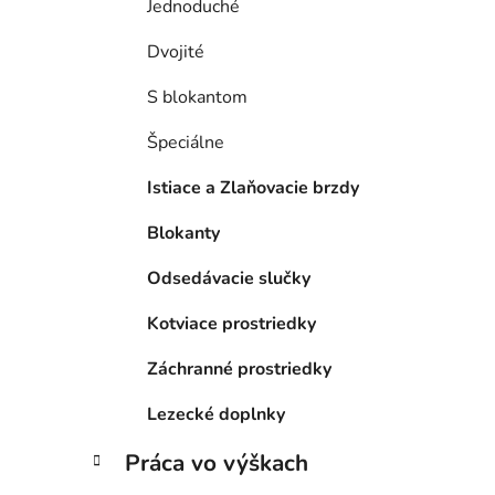
Jednoduché
Dvojité
S blokantom
Špeciálne
Istiace a Zlaňovacie brzdy
Blokanty
Odsedávacie slučky
Kotviace prostriedky
Záchranné prostriedky
Lezecké doplnky
Práca vo výškach