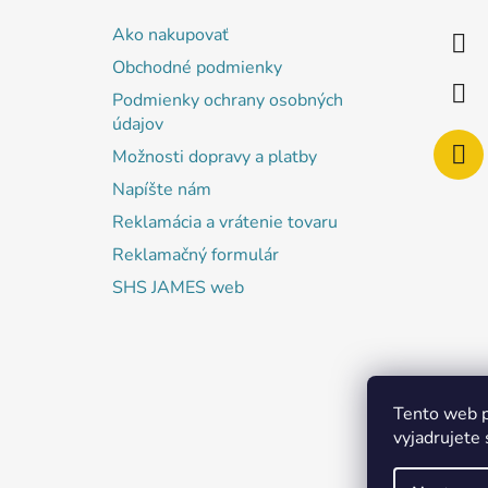
ä
Ako nakupovať
t
Obchodné podmienky
i
Podmienky ochrany osobných
e
údajov
Možnosti dopravy a platby
Napíšte nám
Reklamácia a vrátenie tovaru
Reklamačný formulár
SHS JAMES web
Tento web p
vyjadrujete 