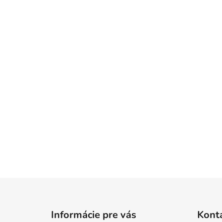
Z
á
Informácie pre vás
Kont
p