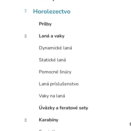
e
l
Horolezectvo
Prilby
Laná a vaky
Dynamické laná
Statické laná
Pomocné šnúry
Laná príslušenstvo
Vaky na laná
Úväzky a feratové sety
Karabíny