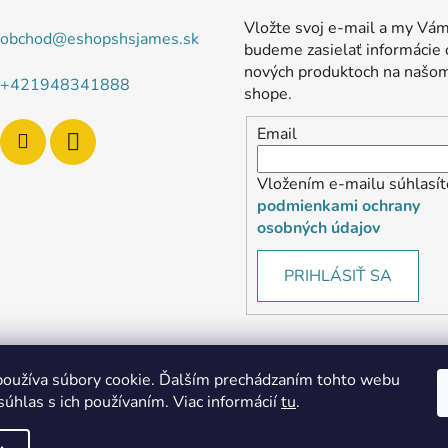
Vložte svoj e-mail a my Vá
obchod
@
eshopshsjames.sk
budeme zasielať informácie 
nových produktoch na našo
+421948341888
shope.
Email
Vložením e-mailu súhlasít
podmienkami ochrany
osobných údajov
PRIHLÁSIŤ SA
oužíva súbory cookie. Ďalším prechádzaním tohto webu
súhlas s ich používaním. Viac informácií
tu
.
MôjPrvýEshop.sk
Shoptet.sk