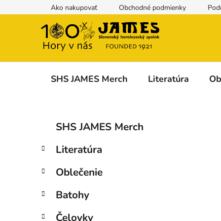
Prejsť
Ako nakupovať
Obchodné podmienky
Pod
na
obsah
SHS JAMES Merch
Literatúra
Ob
B
K
Preskočiť
SHS JAMES Merch
a
kategórie
o
t
č
Literatúra
e
n
g
ý
Oblečenie
ó
p
r
Batohy
i
a
e
n
Čelovky