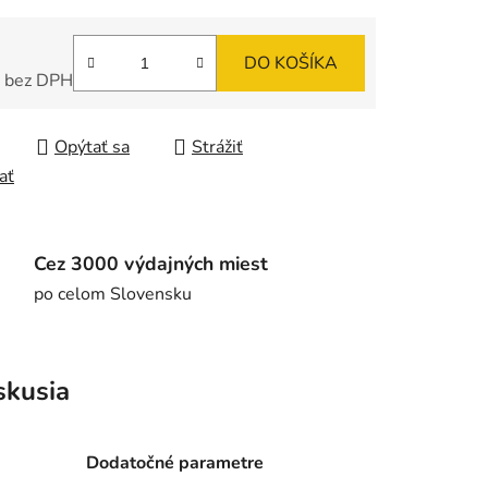
DO KOŠÍKA
 bez DPH
tková cena:
Opýtať sa
Strážiť
ať
Cez 3000 výdajných miest
po celom Slovensku
skusia
Dodatočné parametre