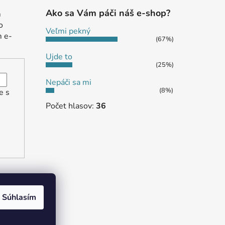
Ako sa Vám páči náš e-shop?
m
o
Veľmi pekný
m e-
(67%)
Ujde to
(25%)
Nepáči sa mi
(8%)
e s
Počet hlasov:
36
Súhlasím