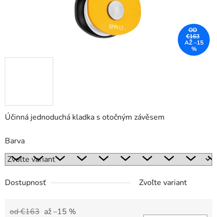
OD
€163
AŽ –15
%
Účinná jednoduchá kladka s otočným závěsem
Barva
Dostupnosť
Zvoľte variant
od €163
až –15 %