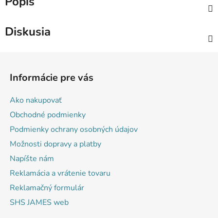
Popis
Diskusia
Z
á
Informácie pre vás
p
ä
Ako nakupovať
t
Obchodné podmienky
i
Podmienky ochrany osobných údajov
e
Možnosti dopravy a platby
Napíšte nám
Reklamácia a vrátenie tovaru
Reklamačný formulár
SHS JAMES web