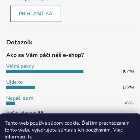
PRIHLÁSIŤ SA
Dotazník
Ako sa Vám páči náš e-shop?
Veľmi pekný
(67%)
Ujde to
(25%)
Nepáči sa mi
(8%)
Počet hlasov:
36
Tento web používa súbory cookie. Ďalším prechádzaním
tohto webu vyjadrujete súhlas s ich používaním. Viac
informácií
tu
.