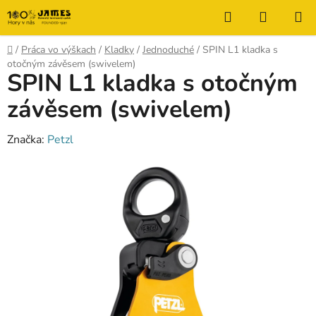
Prejsť
Hľadať
NÁKUP
na
KOŠÍK
obsah
Domov
/
Práca vo výškach
/
Kladky
/
Jednoduché
/
SPIN L1 kladka s
otočným závěsem (swivelem)
SPIN L1 kladka s otočným
závěsem (swivelem)
Značka:
Petzl