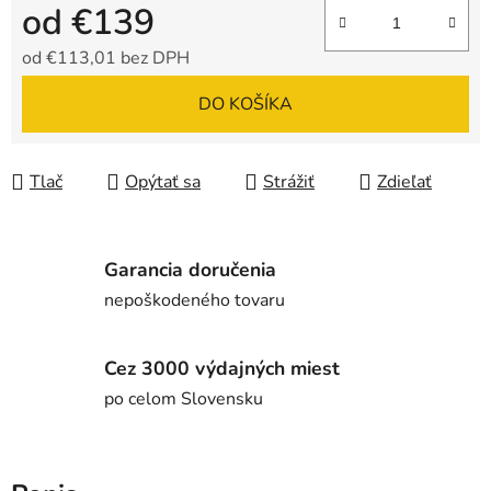
od
€139
od
€113,01
bez DPH
Jednotková cena:
DO KOŠÍKA
Tlač
Opýtať sa
Strážiť
Zdieľať
Garancia doručenia
nepoškodeného tovaru
Cez 3000 výdajných miest
po celom Slovensku