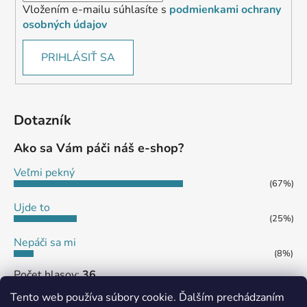
Vložením e-mailu súhlasíte s
podmienkami ochrany
osobných údajov
PRIHLÁSIŤ SA
Dotazník
Ako sa Vám páči náš e-shop?
Veľmi pekný
(67%)
Ujde to
(25%)
Nepáči sa mi
(8%)
Počet hlasov:
36
Tento web používa súbory cookie. Ďalším prechádzaním