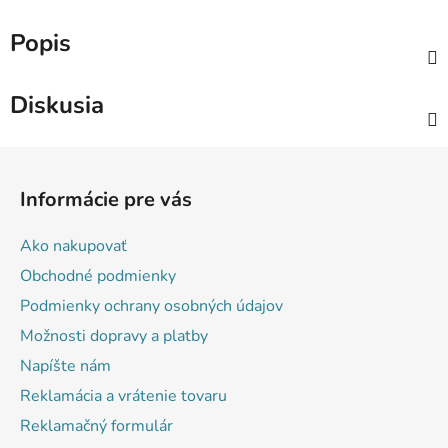
Popis
Diskusia
Z
á
Informácie pre vás
p
ä
Ako nakupovať
t
Obchodné podmienky
i
Podmienky ochrany osobných údajov
e
Možnosti dopravy a platby
Napíšte nám
Reklamácia a vrátenie tovaru
Reklamačný formulár