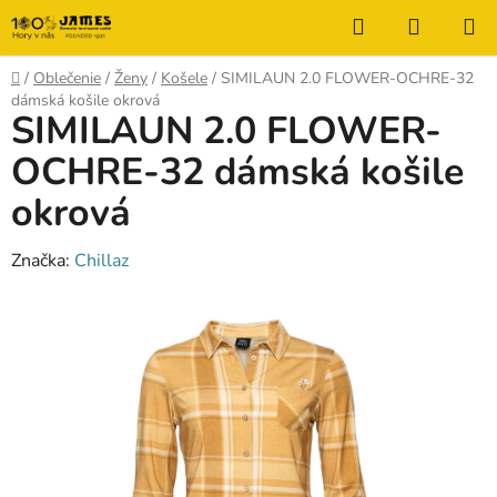
Prejsť
Hľadať
NÁKUP
na
KOŠÍK
obsah
Domov
/
Oblečenie
/
Ženy
/
Košele
/
SIMILAUN 2.0 FLOWER-OCHRE-32
dámská košile okrová
SIMILAUN 2.0 FLOWER-
OCHRE-32 dámská košile
okrová
Značka:
Chillaz