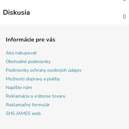
Diskusia
Z
á
Informácie pre vás
p
ä
Ako nakupovať
t
Obchodné podmienky
i
Podmienky ochrany osobných údajov
e
Možnosti dopravy a platby
Napíšte nám
Reklamácia a vrátenie tovaru
Reklamačný formulár
SHS JAMES web