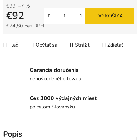
€99
–7 %
€92
DO KOŠÍKA
€74,80 bez DPH
Jednotková cena:
Tlač
Opýtať sa
Strážiť
Zdieľať
Garancia doručenia
nepoškodeného tovaru
Cez 3000 výdajných miest
po celom Slovensku
Popis