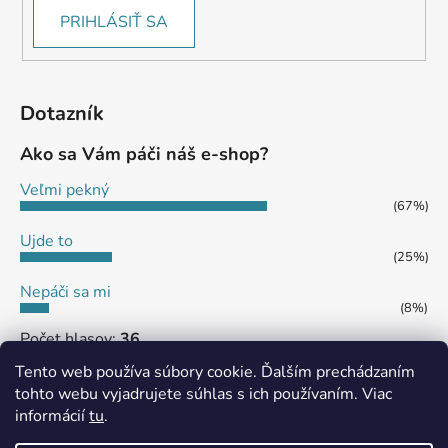
PRIHLÁSIŤ SA
Dotazník
Ako sa Vám páči náš e-shop?
Veľmi pekný
(67%)
Ujde to
(25%)
Nepáči sa mi
(8%)
Počet hlasov:
36
Tento web používa súbory cookie. Ďalším prechádzaním
tohto webu vyjadrujete súhlas s ich používaním. Viac
informácií
tu
.
MôjPrvýEshop.sk
Shoptet.sk