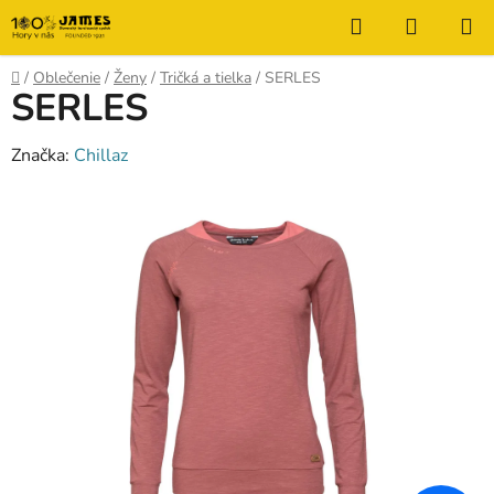
Prejsť
Hľadať
NÁKUP
na
KOŠÍK
obsah
Domov
/
Oblečenie
/
Ženy
/
Tričká a tielka
/
SERLES
SERLES
Značka:
Chillaz