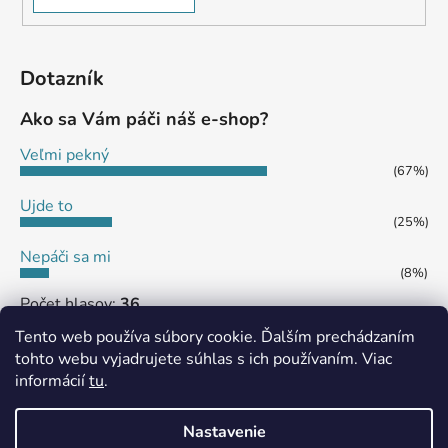
Dotazník
Ako sa Vám páči náš e-shop?
Veľmi pekný
(67%)
Ujde to
(25%)
Nepáči sa mi
(8%)
Počet hlasov:
36
Tento web používa súbory cookie. Ďalším prechádzaním
tohto webu vyjadrujete súhlas s ich používaním. Viac
informácií
tu
.
MôjPrvýEshop.sk
Shoptet.sk
Nastavenie