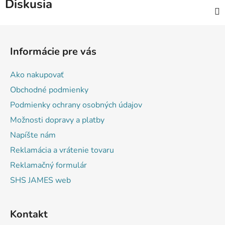
Diskusia
Z
á
Informácie pre vás
p
ä
Ako nakupovať
t
Obchodné podmienky
i
Podmienky ochrany osobných údajov
e
Možnosti dopravy a platby
Napíšte nám
Reklamácia a vrátenie tovaru
Reklamačný formulár
SHS JAMES web
Kontakt