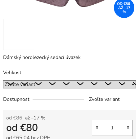
OD €86
AŽ –17
%
Dámský horolezecký sedací úvazek
Velikost
Dostupnosť
Zvoľte variant
od €86
až –17 %
od
€80
od
€65,04
bez DPH