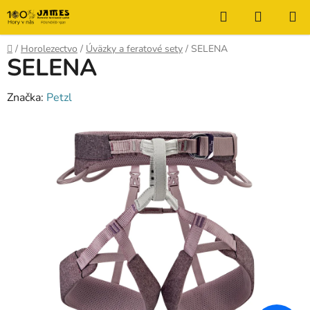
Prejsť
Hľadať
NÁKUP
na
KOŠÍK
obsah
Domov
/
Horolezectvo
/
Úväzky a feratové sety
/
SELENA
SELENA
Značka:
Petzl