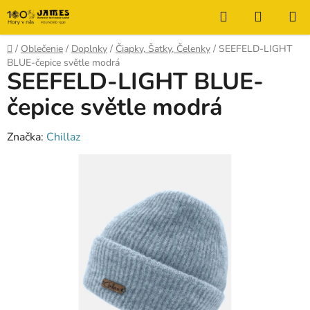
Prejsť
Hľadať
NÁKUP
na
KOŠÍK
obsah
Domov
/
Oblečenie
/
Doplnky
/
Čiapky, Šatky, Čelenky
/
SEEFELD-LIGHT
BLUE-čepice světle modrá
SEEFELD-LIGHT BLUE-
čepice světle modrá
Značka:
Chillaz