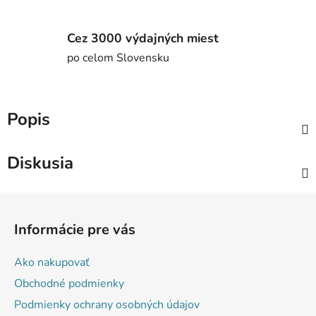
Cez 3000 výdajných miest
po celom Slovensku
Popis
Diskusia
Z
á
Informácie pre vás
p
ä
Ako nakupovať
t
Obchodné podmienky
i
Podmienky ochrany osobných údajov
e