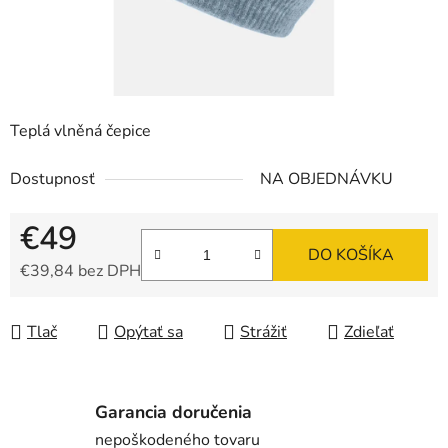
Teplá vlněná čepice
Dostupnosť
NA OBJEDNÁVKU
€49
DO KOŠÍKA
€39,84 bez DPH
Jednotková cena:
Tlač
Opýtať sa
Strážiť
Zdieľať
Garancia doručenia
nepoškodeného tovaru