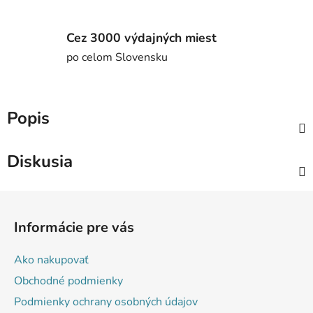
Cez 3000 výdajných miest
po celom Slovensku
Popis
Diskusia
Z
á
Informácie pre vás
p
ä
Ako nakupovať
t
Obchodné podmienky
i
Podmienky ochrany osobných údajov
e