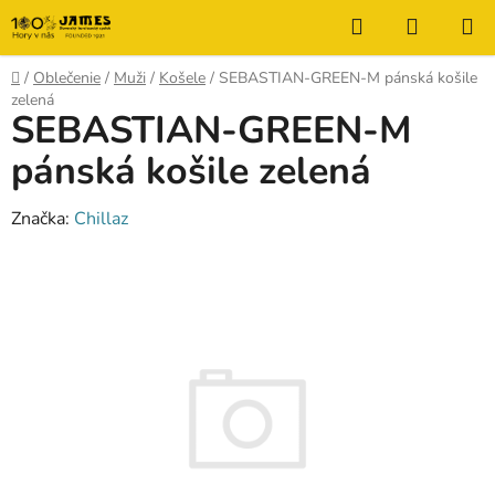
Prejsť
Hľadať
NÁKUP
na
KOŠÍK
obsah
Domov
/
Oblečenie
/
Muži
/
Košele
/
SEBASTIAN-GREEN-M pánská košile
zelená
SEBASTIAN-GREEN-M
pánská košile zelená
Značka:
Chillaz