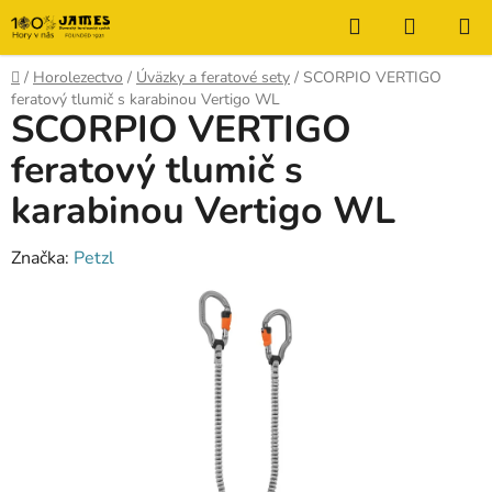
Prejsť
Hľadať
NÁKUP
na
KOŠÍK
obsah
Domov
/
Horolezectvo
/
Úväzky a feratové sety
/
SCORPIO VERTIGO
feratový tlumič s karabinou Vertigo WL
SCORPIO VERTIGO
feratový tlumič s
karabinou Vertigo WL
Značka:
Petzl