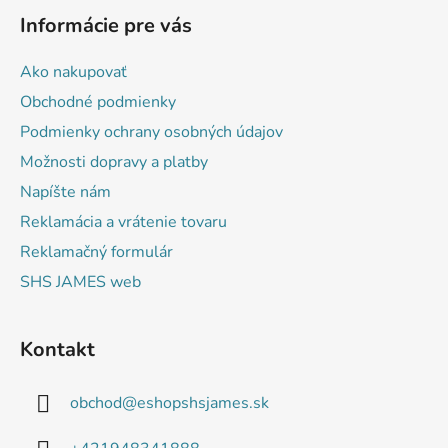
á
Informácie pre vás
p
ä
Ako nakupovať
t
Obchodné podmienky
i
Podmienky ochrany osobných údajov
e
Možnosti dopravy a platby
Napíšte nám
Reklamácia a vrátenie tovaru
Reklamačný formulár
SHS JAMES web
Kontakt
obchod
@
eshopshsjames.sk