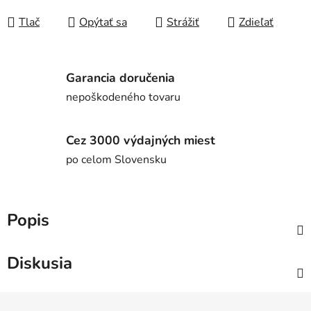
Jednotková cena:
Tlač
Opýtať sa
Strážiť
Zdieľať
Garancia doručenia
nepoškodeného tovaru
Cez 3000 výdajných miest
po celom Slovensku
Popis
Diskusia
Z