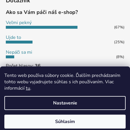
Dotazník
Ako sa Vám páči náš e-shop?
Veľmi pekný
(67%)
Ujde to
(25%)
Nepáči sa mi
(8%)
Počet hlasov:
36
Tento web používa súbory cookie. Ďalším prechádzaním
tohto webu vyjadrujete súhlas s ich používaním. Viac
informácií
tu
.
MôjPrvýEshop.sk
Shoptet.sk
Nastavenie
Vytvoril Shoptet
Súhlasím
Copyright 2026
eshop SHS JAMES
. Všetky práva
vyhradené.