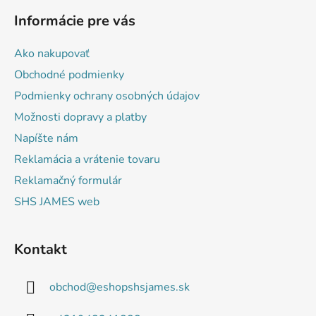
á
Informácie pre vás
p
ä
Ako nakupovať
t
Obchodné podmienky
i
Podmienky ochrany osobných údajov
e
Možnosti dopravy a platby
Napíšte nám
Reklamácia a vrátenie tovaru
Reklamačný formulár
SHS JAMES web
Kontakt
obchod
@
eshopshsjames.sk