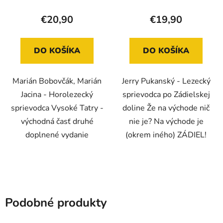
€20,90
€19,90
DO KOŠÍKA
DO KOŠÍKA
Marián Bobovčák, Marián
Jerry Pukanský - Lezecký
Jacina - Horolezecký
sprievodca po Zádielskej
sprievodca Vysoké Tatry -
doline Že na východe nič
východná časť druhé
nie je? Na východe je
doplnené vydanie
(okrem iného) ZÁDIEL!
Podobné produkty