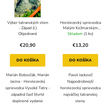
Výber tatranských stien
Horolezecký sprievodca
- Západ (I.)
Malým Kežmarským
štítom
Objednané
Skladom
(1 ks)
€20,90
€13,20
DO KOŠÍKA
DO KOŠÍKA
Marián Bobovčák, Marián
Pavol Jackovič
Jacina - Horolezecký
Najpodrobnejší
sprievodca Vysoké Tatry -
horolezecký sprievodca
západná časť štvrté
najväčšej tatranskej
doplnené vydanie
steny.