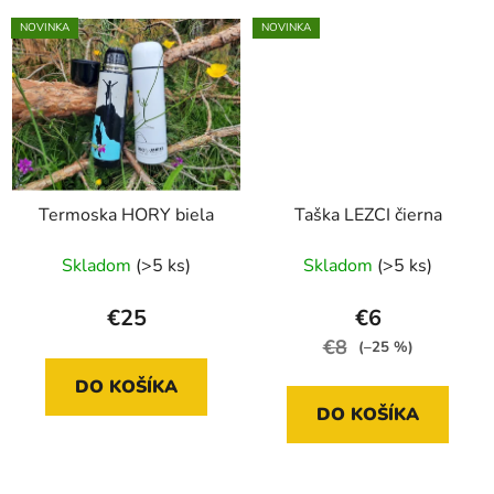
NOVINKA
NOVINKA
Termoska HORY biela
Taška LEZCI čierna
Skladom
(>5 ks)
Skladom
(>5 ks)
€25
€6
€8
(–25 %)
DO KOŠÍKA
DO KOŠÍKA