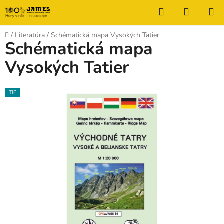
Prejsť
Hľadať
NÁKUP
na
KOŠÍK
obsah
Domov
/
Literatúra
/
Schématická mapa Vysokých Tatier
Schématická mapa
Vysokých Tatier
TIP