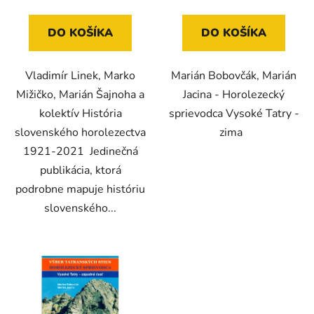
DO KOŠÍKA
DO KOŠÍKA
Vladimír Linek, Marko
Marián Bobovčák, Marián
Mižičko, Marián Šajnoha a
Jacina - Horolezecký
kolektív História
sprievodca Vysoké Tatry -
slovenského horolezectva
zima
1921-2021 Jedinečná
publikácia, ktorá
podrobne mapuje históriu
slovenského...