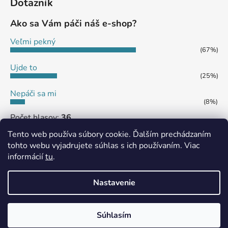
Dotazník
Ako sa Vám páči náš e-shop?
Veľmi pekný
(67%)
Ujde to
(25%)
Nepáči sa mi
(8%)
Počet hlasov:
36
Tento web používa súbory cookie. Ďalším prechádzaním
tohto webu vyjadrujete súhlas s ich používaním. Viac
informácií
tu
.
MôjPrvýEshop.sk
Shoptet.sk
Nastavenie
Vytvoril Shoptet
Súhlasím
Copyright 2026
eshop SHS JAMES
. Všetky práva