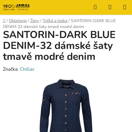
Prejsť
Hľadať
NÁKUP
na
KOŠÍK
obsah
Domov
/
Oblečenie
/
Ženy
/
Tričká a tielka
/
SANTORIN-DARK BLUE
DENIM-32 dámské šaty tmavě modré denim
SANTORIN-DARK BLUE
DENIM-32 dámské šaty
tmavě modré denim
Značka:
Chillaz