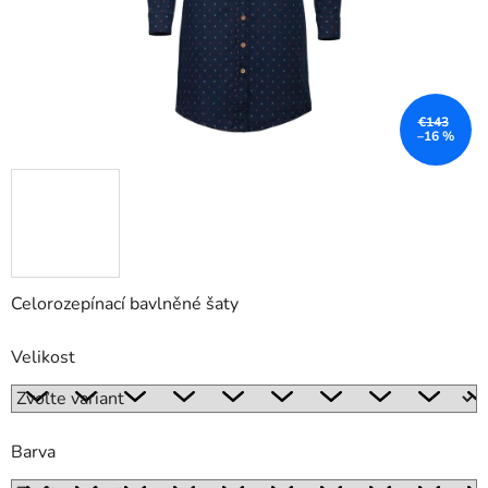
€143
–16 %
Celorozepínací bavlněné šaty
Velikost
Barva