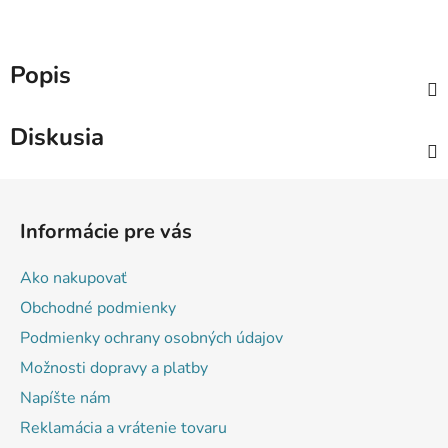
Popis
Diskusia
Z
á
Informácie pre vás
p
ä
Ako nakupovať
t
Obchodné podmienky
i
Podmienky ochrany osobných údajov
e
Možnosti dopravy a platby
Napíšte nám
Reklamácia a vrátenie tovaru