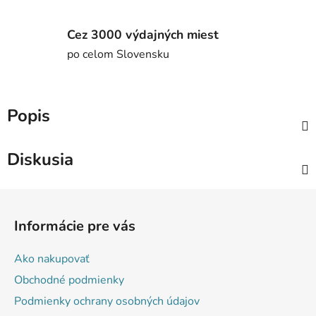
Cez 3000 výdajných miest
po celom Slovensku
Popis
Diskusia
Z
á
Informácie pre vás
p
ä
Ako nakupovať
t
Obchodné podmienky
i
Podmienky ochrany osobných údajov
e