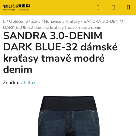
Prejsť
Hľadať
NÁKUP
na
KOŠÍK
obsah
Domov
/
Oblečenie
/
Ženy
/
Nohavice a Kraťasy
/
SANDRA 3.0-DENIM
DARK BLUE-32 dámské kraťasy tmavě modré denim
SANDRA 3.0-DENIM
DARK BLUE-32 dámské
kraťasy tmavě modré
denim
Značka:
Chillaz