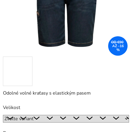
OD €90
AŽ –16
%
Odolné volné kraťasy s elastickým pasem
Velikost