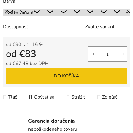
Barva
Dostupnosť
Zvoľte variant
od €90
až –16 %
od
€83
od
€67,48
bez DPH
Jednotková cena:
DO KOŠÍKA
Tlač
Opýtať sa
Strážiť
Zdieľať
Garancia doručenia
nepoškodeného tovaru