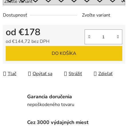
Dostupnosť
Zvoľte variant
od
€178
od
€144,72
bez DPH
Jednotková cena:
DO KOŠÍKA
Tlač
Opýtať sa
Strážiť
Zdieľať
Garancia doručenia
nepoškodeného tovaru
Cez 3000 výdajných miest