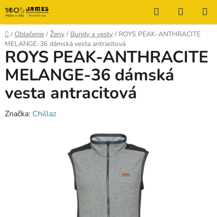
Prejsť
Hľadať
NÁKUP
na
KOŠÍK
obsah
Domov
/
Oblečenie
/
Ženy
/
Bundy a vesty
/
ROYS PEAK-ANTHRACITE
MELANGE-36 dámská vesta antracitová
ROYS PEAK-ANTHRACITE
MELANGE-36 dámská
vesta antracitová
Značka:
Chillaz