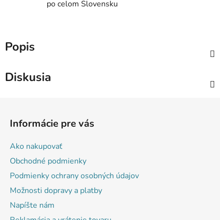
po celom Slovensku
Popis
Diskusia
Z
á
Informácie pre vás
p
ä
Ako nakupovať
t
Obchodné podmienky
i
Podmienky ochrany osobných údajov
e
Možnosti dopravy a platby
Napíšte nám