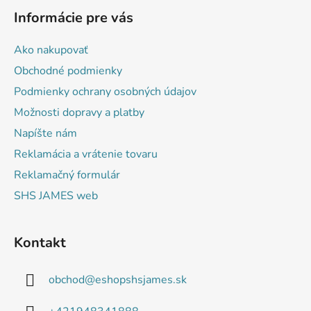
á
Informácie pre vás
p
ä
Ako nakupovať
t
Obchodné podmienky
i
Podmienky ochrany osobných údajov
e
Možnosti dopravy a platby
Napíšte nám
Reklamácia a vrátenie tovaru
Reklamačný formulár
SHS JAMES web
Kontakt
obchod
@
eshopshsjames.sk