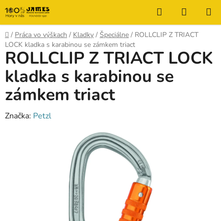
Prejsť
Hľadať
NÁKUP
na
KOŠÍK
obsah
Domov
/
Práca vo výškach
/
Kladky
/
Špeciálne
/
ROLLCLIP Z TRIACT
LOCK kladka s karabinou se zámkem triact
ROLLCLIP Z TRIACT LOCK
kladka s karabinou se
zámkem triact
Značka:
Petzl