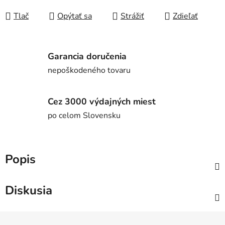
Jednotková cena:
Tlač
Opýtať sa
Strážiť
Zdieľať
Garancia doručenia
nepoškodeného tovaru
Cez 3000 výdajných miest
po celom Slovensku
Popis
Diskusia
Z