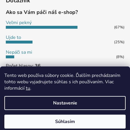
Dotazník
Ako sa Vám páči náš e-shop?
Veľmi pekný
(67%)
Ujde to
(25%)
Nepáči sa mi
(8%)
Počet hlasov:
36
Tento web používa súbory cookie. Ďalším prechádzaním
tohto webu vyjadrujete súhlas s ich používaním. Viac
informácií
tu
.
MôjPrvýEshop.sk
Shoptet.sk
Nastavenie
Vytvoril Shoptet
Súhlasím
Copyright 2026
eshop SHS JAMES
. Všetky práva
vyhradené.