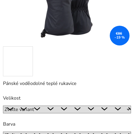
€86
–19 %
Pánské voděodolné teplé rukavice
Velikost
Barva