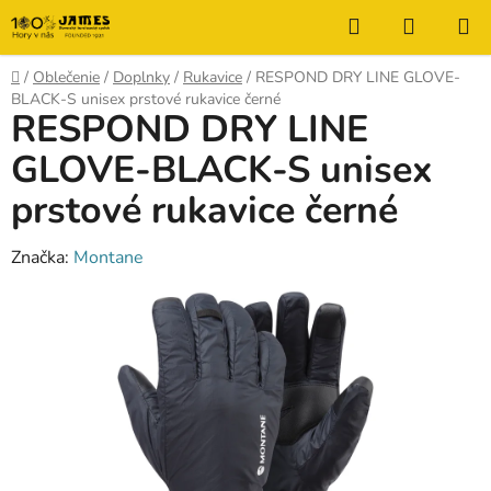
Prejsť
Hľadať
NÁKUP
na
KOŠÍK
obsah
Domov
/
Oblečenie
/
Doplnky
/
Rukavice
/
RESPOND DRY LINE GLOVE-
BLACK-S unisex prstové rukavice černé
RESPOND DRY LINE
GLOVE-BLACK-S unisex
prstové rukavice černé
Značka:
Montane