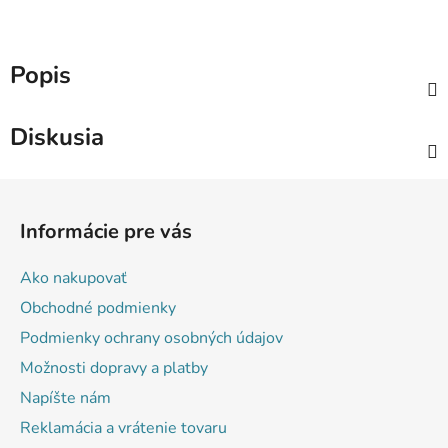
Popis
Diskusia
Z
á
Informácie pre vás
p
ä
Ako nakupovať
t
Obchodné podmienky
i
Podmienky ochrany osobných údajov
e
Možnosti dopravy a platby
Napíšte nám
Reklamácia a vrátenie tovaru