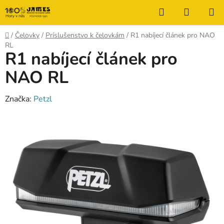
Prejsť
Hľadať
NÁKUP
na
KOŠÍK
obsah
Domov
/
Čelovky
/
Príslušenstvo k čelovkám
/
R1 nabíjecí článek pro NAO
RL
R1 nabíjecí článek pro
NAO RL
Značka:
Petzl