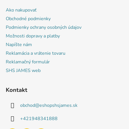
p
ä
Ako nakupovať
t
Obchodné podmienky
i
Podmienky ochrany osobných údajov
e
Možnosti dopravy a platby
Napíšte nám
Reklamácia a vrátenie tovaru
Reklamačný formulár
SHS JAMES web
Kontakt
obchod
@
eshopshsjames.sk
+421948341888