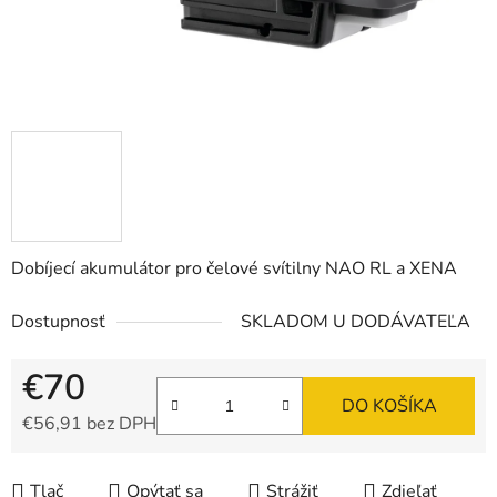
Dobíjecí akumulátor pro čelové svítilny NAO RL a XENA
Dostupnosť
SKLADOM U DODÁVATEĽA
€70
DO KOŠÍKA
€56,91 bez DPH
Jednotková cena:
Tlač
Opýtať sa
Strážiť
Zdieľať