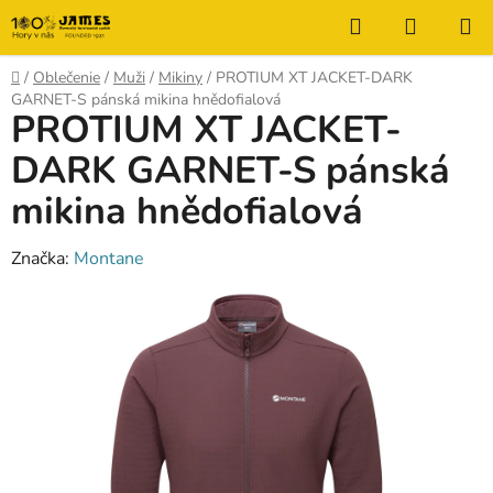
Prejsť
Hľadať
NÁKUP
na
KOŠÍK
obsah
Domov
/
Oblečenie
/
Muži
/
Mikiny
/
PROTIUM XT JACKET-DARK
GARNET-S pánská mikina hnědofialová
PROTIUM XT JACKET-
DARK GARNET-S pánská
mikina hnědofialová
Značka:
Montane