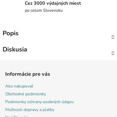
Cez 3000 výdajných miest
po celom Slovensku
Popis
Diskusia
Z
á
Informácie pre vás
p
ä
Ako nakupovať
t
Obchodné podmienky
i
Podmienky ochrany osobných údajov
e
Možnosti dopravy a platby