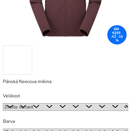
OD
€133
AŽ –16
%
Pánská fleecova mikina
Velikost
Barva