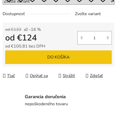
Dostupnosť
Zvoľte variant
od €133
až –16 %
od
€124
od
€100,81
bez DPH
Jednotková cena:
DO KOŠÍKA
Tlač
Opýtať sa
Strážiť
Zdieľať
Garancia doručenia
nepoškodeného tovaru