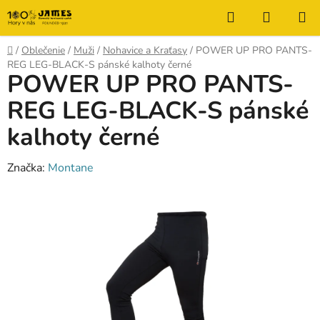
Prejsť
Hľadať
NÁKUP
na
KOŠÍK
obsah
Domov
/
Oblečenie
/
Muži
/
Nohavice a Kraťasy
/
POWER UP PRO PANTS-
REG LEG-BLACK-S pánské kalhoty černé
POWER UP PRO PANTS-
REG LEG-BLACK-S pánské
kalhoty černé
Značka:
Montane