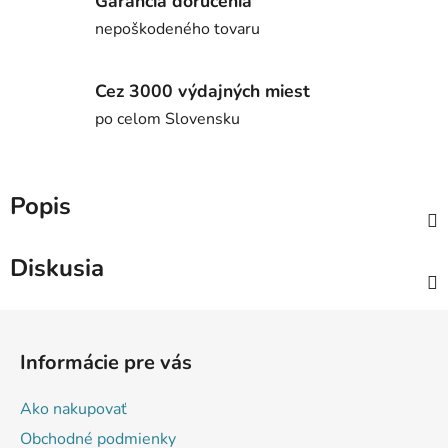
Garancia doručenia
nepoškodeného tovaru
Cez 3000 výdajných miest
po celom Slovensku
Popis
Diskusia
Z
á
Informácie pre vás
p
ä
Ako nakupovať
t
Obchodné podmienky