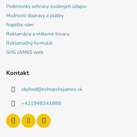
i
Podmienky ochrany osobných údajov
e
Možnosti dopravy a platby
Napíšte nám
Reklamácia a vrátenie tovaru
Reklamačný formulár
SHS JAMES web
Kontakt
obchod
@
eshopshsjames.sk
+421948341888