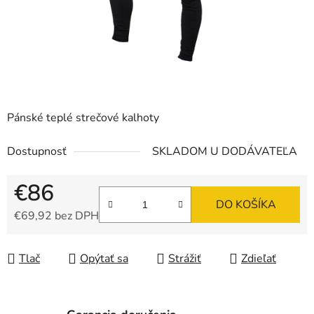
Pánské teplé strečové kalhoty
Dostupnosť
SKLADOM U DODÁVATEĽA
€86
DO KOŠÍKA
€69,92 bez DPH
Jednotková cena:
Tlač
Opýtať sa
Strážiť
Zdieľať