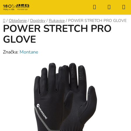
Prejsť
Hľadať
NÁKUP
na
KOŠÍK
obsah
Domov
/
Oblečenie
/
Doplnky
/
Rukavice
/
POWER STRETCH PRO GLOVE
POWER STRETCH PRO
GLOVE
Značka:
Montane