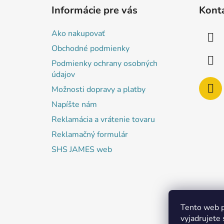
á
Informácie pre vás
Kont
p
ä
Ako nakupovať
t
Obchodné podmienky
i
Podmienky ochrany osobných
e
údajov
Možnosti dopravy a platby
Napíšte nám
Reklamácia a vrátenie tovaru
Reklamačný formulár
SHS JAMES web
Tento web p
vyjadrujete 