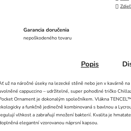
Zdieľ
Garancia doručenia
nepoškodeného tovaru
Popis
Di
Ať už na náročné úseky na lezecké stěně nebo jen v kavárně na
uvolněné cappuccino – udržitelné, super pohodlné tričko Chilla
Pocket Ornament je dokonalým společníkem. Vlákna TENCEL
ekologicky a funkčně jedinečně kombinovaná s bavlnou a Lycro
regulují vlhkost a zabraňují množení bakterií. Kvalita je hmatate
doplněná elegantní vzorovanou náprsní kapsou.