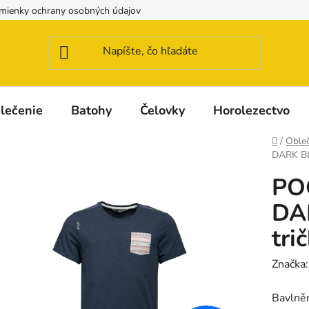
mienky ochrany osobných údajov
Možnosti dopravy a platby
lečenie
Batohy
Čelovky
Horolezectvo
Domov
/
Obleč
DARK BL
PO
DA
tri
Značka
Bavlněn