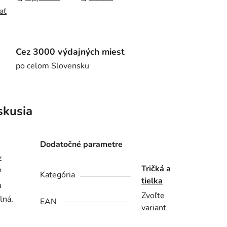
ať
Cez 3000 výdajných miest
po celom Slovensku
skusia
Dodatočné parametre
z
Tričká a
™
Kategória
tielka
u
Zvoľte
lná,
EAN
variant