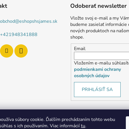
akt
Odoberať newsletter
Vložte svoj e-mail a my Vá
obchod
@
eshopshsjames.sk
budeme zasielať informácie 
nových produktoch na našo
+421948341888
shope.
Email
Vložením e-mailu súhlasít
podmienkami ochrany
osobných údajov
PRIHLÁSIŤ SA
oužíva súbory cookie. Ďalším prechádzaním tohto webu
súhlas s ich používaním. Viac informácií
tu
.
MôjPrvýEshop.sk
Shoptet.sk