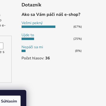
Dotazník
Ako sa Vám páči náš e-shop?
m
o
Veľmi pekný
m e-
(67%)
Ujde to
(25%)
Nepáči sa mi
(8%)
e s
Počet hlasov:
36
Súhlasím