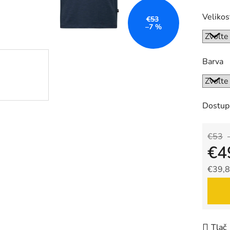
Velikos
€53
–7 %
Barva
Dostup
€53
€4
€39,8
Jedno
Tlač