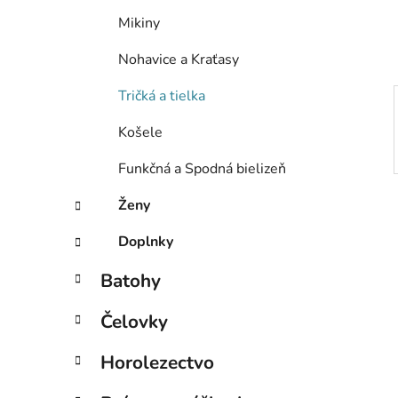
e
Mikiny
l
Nohavice a Kraťasy
Tričká a tielka
Košele
Funkčná a Spodná bielizeň
Ženy
Doplnky
Batohy
Čelovky
Horolezectvo