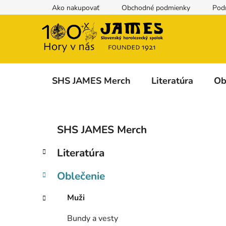
Prejsť
Ako nakupovať
Obchodné podmienky
Pod
na
obsah
SHS JAMES Merch
Literatúra
Ob
B
K
Preskočiť
SHS JAMES Merch
a
kategórie
o
t
č
Literatúra
e
n
g
ý
Oblečenie
ó
p
r
Muži
i
a
e
n
Bundy a vesty