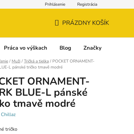
Prihlásenie
Registrácia
Napíšte nám
Reklamácia a vrátenie tovaru
Reklamačný fo
PRÁZDNY KOŠÍK
NÁKUPNÝ
KOŠÍK
Práca vo výškach
Blog
Značky
enie
/
Muži
/
Tričká a tielka
/
POCKET ORNAMENT-
UE-L pánské tričko tmavě modré
CKET ORNAMENT-
RK BLUE-L pánské
čko tmavě modré
:
Chillaz
é tričko