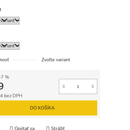
t
nosť
Zvoľte variant
–7 %
9
4 bez DPH
tková cena:
DO KOŠÍKA
Opýtať sa
Strážiť