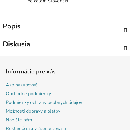
po celom Slovensku
Popis
Diskusia
Z
á
Informácie pre vás
p
ä
Ako nakupovať
t
Obchodné podmienky
i
Podmienky ochrany osobných údajov
e
Možnosti dopravy a platby
Napíšte nám
Reklamácia a vrátenie tovaru