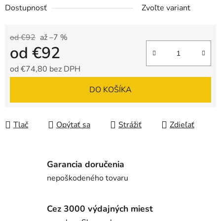
Dostupnosť
Zvoľte variant
od €92
až –7 %
od
€92
od
€74,80
bez DPH
Jednotková cena:
DO KOŠÍKA
Tlač
Opýtať sa
Strážiť
Zdieľať
Garancia doručenia
nepoškodeného tovaru
Cez 3000 výdajných miest