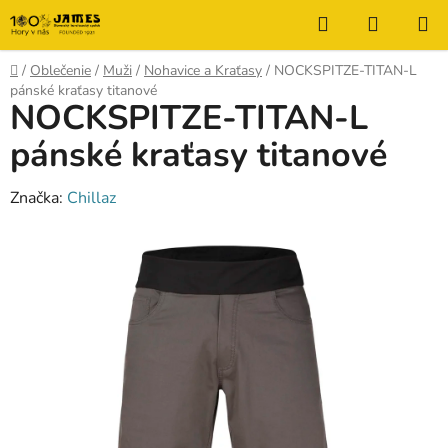
Prejsť
Hľadať
NÁKUP
na
KOŠÍK
obsah
Domov
/
Oblečenie
/
Muži
/
Nohavice a Kraťasy
/
NOCKSPITZE-TITAN-L
pánské kraťasy titanové
NOCKSPITZE-TITAN-L
pánské kraťasy titanové
Značka:
Chillaz