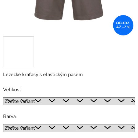
OD €92
AŽ –7 %
Lezecké kraťasy s elastickým pasem
Velikost
Barva