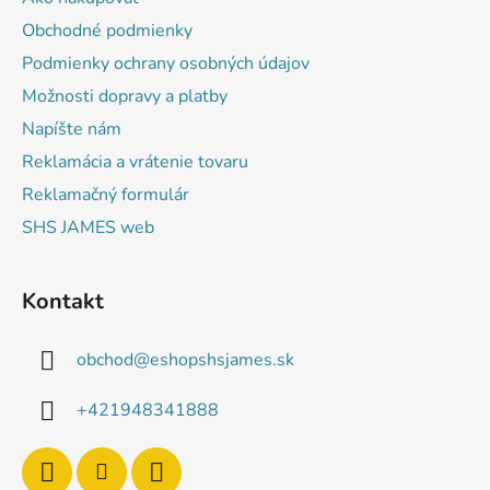
t
Obchodné podmienky
i
Podmienky ochrany osobných údajov
e
Možnosti dopravy a platby
Napíšte nám
Reklamácia a vrátenie tovaru
Reklamačný formulár
SHS JAMES web
Kontakt
obchod
@
eshopshsjames.sk
+421948341888