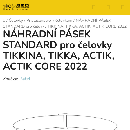
Prejsť
Hľadať
NÁKUP
na
KOŠÍK
obsah
Domov
/
Čelovky
/
Príslušenstvo k čelovkám
/
NÁHRADNÍ PÁSEK
STANDARD pro čelovky TIKKINA, TIKKA, ACTIK, ACTIK CORE 2022
NÁHRADNÍ PÁSEK
STANDARD pro čelovky
TIKKINA, TIKKA, ACTIK,
ACTIK CORE 2022
Značka:
Petzl