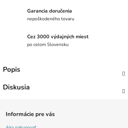
Garancia doručenia
nepoškodeného tovaru
Cez 3000 výdajných miest
po celom Slovensku
Popis
Diskusia
Z
á
Informácie pre vás
p
ä
Ako nakupovať