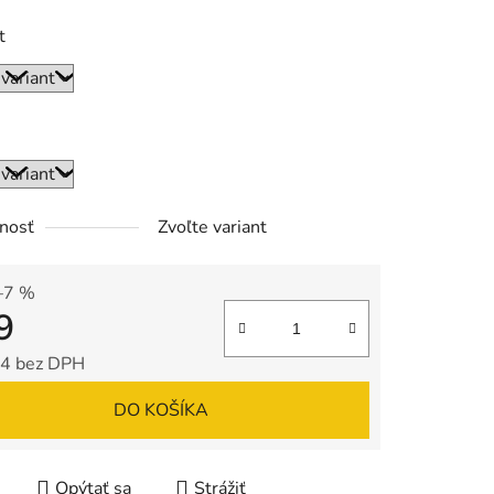
t
nosť
Zvoľte variant
–7 %
9
4 bez DPH
tková cena:
DO KOŠÍKA
Opýtať sa
Strážiť