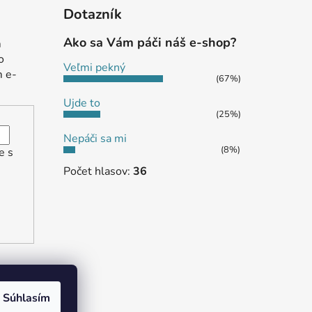
Dotazník
Ako sa Vám páči náš e-shop?
m
o
Veľmi pekný
m e-
(67%)
Ujde to
(25%)
Nepáči sa mi
(8%)
e s
Počet hlasov:
36
Súhlasím