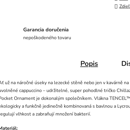
Zdieľ
Garancia doručenia
nepoškodeného tovaru
Popis
Di
Ať už na náročné úseky na lezecké stěně nebo jen v kavárně na
uvolněné cappuccino – udržitelné, super pohodlné tričko Chilla
Pocket Ornament je dokonalým společníkem. Vlákna TENCEL
ekologicky a funkčně jedinečně kombinovaná s bavlnou a Lycro
regulují vlhkost a zabraňují množení bakterií.
Materiál: