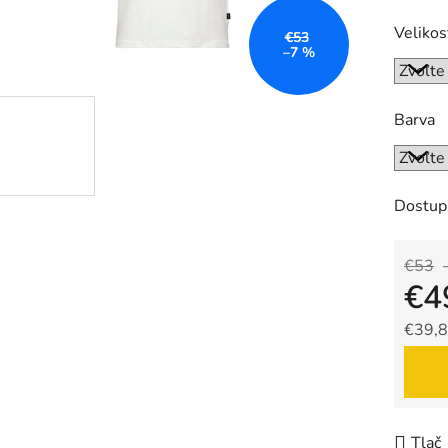
Velikos
€53
–7 %
Barva
Dostup
€53
€4
€39,8
Jedno
Tlač