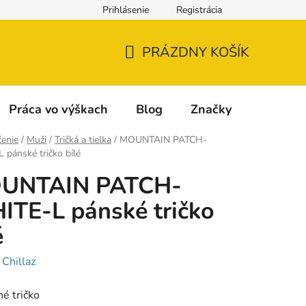
Prihlásenie
Registrácia
Napíšte nám
Reklamácia a vrátenie tovaru
Reklamačný fo
PRÁZDNY KOŠÍK
NÁKUPNÝ
KOŠÍK
Práca vo výškach
Blog
Značky
enie
/
Muži
/
Tričká a tielka
/
MOUNTAIN PATCH-
pánské tričko bílé
UNTAIN PATCH-
TE-L pánské tričko
é
:
Chillaz
é tričko