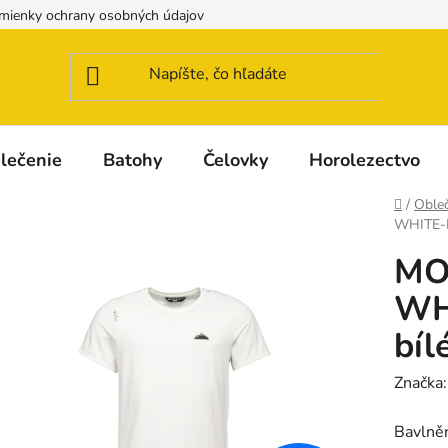
mienky ochrany osobných údajov
Možnosti dopravy a platby
lečenie
Batohy
Čelovky
Horolezectvo
Domov
/
Obleč
WHITE-L 
MO
WHI
bíl
Značka
Bavlněn