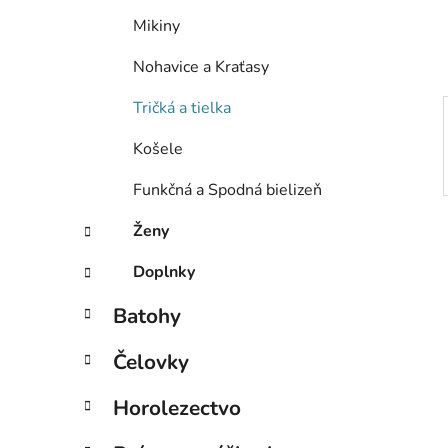
e
Mikiny
l
Nohavice a Kraťasy
Tričká a tielka
Košele
Funkčná a Spodná bielizeň
Ženy
Doplnky
Batohy
Čelovky
Horolezectvo