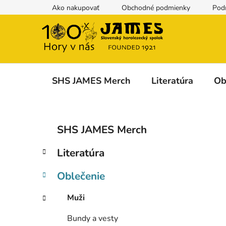
Prejsť
Ako nakupovať
Obchodné podmienky
Pod
na
obsah
SHS JAMES Merch
Literatúra
Ob
B
K
Preskočiť
SHS JAMES Merch
a
kategórie
o
t
č
Literatúra
e
n
g
ý
Oblečenie
ó
p
r
Muži
i
a
e
n
Bundy a vesty