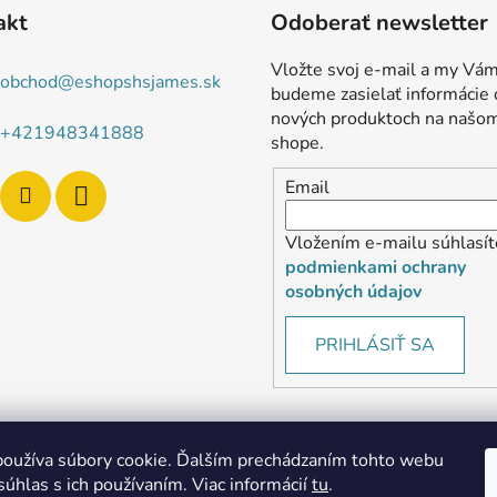
akt
Odoberať newsletter
Vložte svoj e-mail a my Vá
obchod
@
eshopshsjames.sk
budeme zasielať informácie 
nových produktoch na našo
+421948341888
shope.
Email
Vložením e-mailu súhlasít
podmienkami ochrany
osobných údajov
PRIHLÁSIŤ SA
oužíva súbory cookie. Ďalším prechádzaním tohto webu
súhlas s ich používaním. Viac informácií
tu
.
MôjPrvýEshop.sk
Shoptet.sk