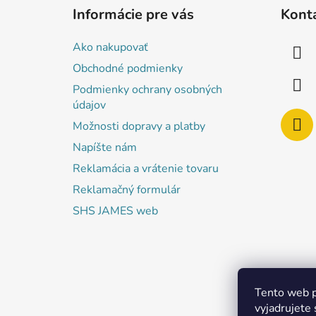
á
Informácie pre vás
Kont
p
ä
Ako nakupovať
t
Obchodné podmienky
i
Podmienky ochrany osobných
e
údajov
Možnosti dopravy a platby
Napíšte nám
Reklamácia a vrátenie tovaru
Reklamačný formulár
SHS JAMES web
Tento web p
vyjadrujete 