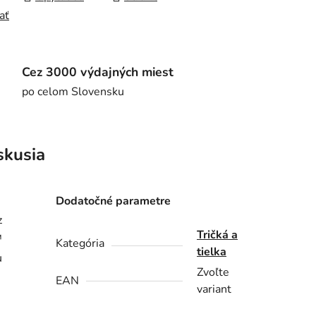
ať
Cez 3000 výdajných miest
po celom Slovensku
skusia
Dodatočné parametre
z
Tričká a
™
Kategória
tielka
u
Zvoľte
EAN
variant