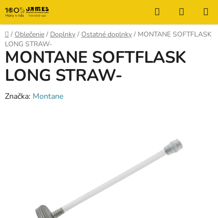
Prejsť
Hľadať
NÁKUP
na
KOŠÍK
obsah
Domov
/
Oblečenie
/
Doplnky
/
Ostatné doplnky
/
MONTANE SOFTFLASK
LONG STRAW-
MONTANE SOFTFLASK
LONG STRAW-
Značka:
Montane