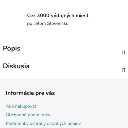
Cez 3000 výdajných miest
po celom Slovensku
Popis
Diskusia
Z
á
Informácie pre vás
p
ä
Ako nakupovať
t
Obchodné podmienky
i
Podmienky ochrany osobných údajov
e