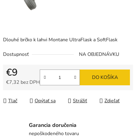
Dlouhé brčko k lahvi Montane UltraFlask a SoftFlask
Dostupnosť
NA OBJEDNÁVKU
€9
DO KOŠÍKA
€7,32 bez DPH
Jednotková cena:
Tlač
Opýtať sa
Strážiť
Zdieľať
Garancia doručenia
nepoškodeného tovaru