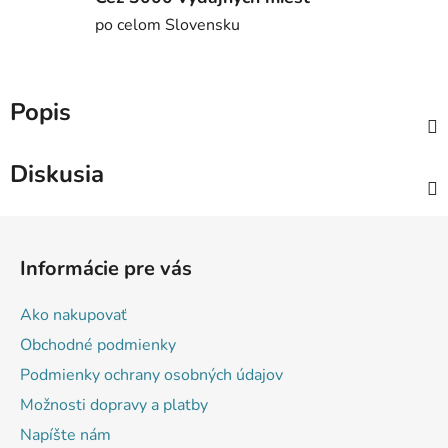
po celom Slovensku
Popis
Diskusia
Z
á
Informácie pre vás
p
ä
Ako nakupovať
t
Obchodné podmienky
i
Podmienky ochrany osobných údajov
e
Možnosti dopravy a platby
Napíšte nám