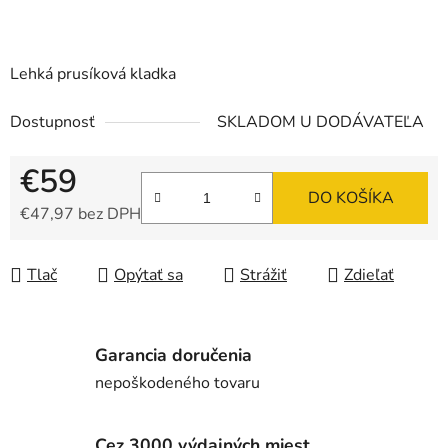
Lehká prusíková kladka
Dostupnosť
SKLADOM U DODÁVATEĽA
€59
DO KOŠÍKA
€47,97 bez DPH
Jednotková cena:
Tlač
Opýtať sa
Strážiť
Zdieľať
Garancia doručenia
nepoškodeného tovaru
Cez 3000 výdajných miest