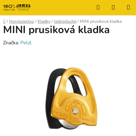
Prejsť
Hľadať
NÁKUP
na
KOŠÍK
obsah
Domov
/
Horolezectvo
/
Kladky
/
Jednoduché
/
MINI prusiková kladka
MINI prusiková kladka
Značka:
Petzl