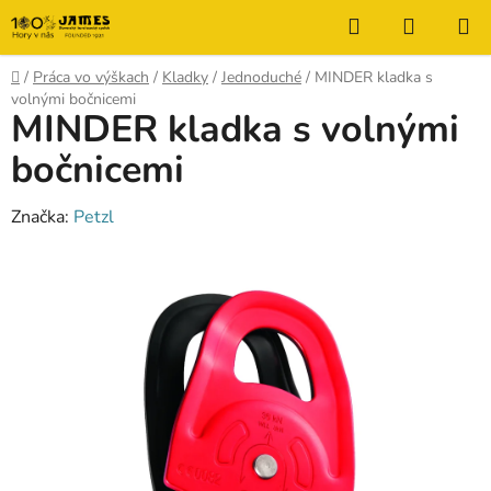
Prejsť
Hľadať
NÁKUP
na
KOŠÍK
obsah
Domov
/
Práca vo výškach
/
Kladky
/
Jednoduché
/
MINDER kladka s
volnými bočnicemi
MINDER kladka s volnými
bočnicemi
Značka:
Petzl