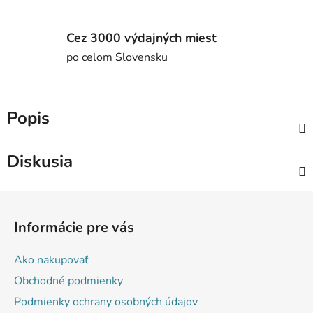
Cez 3000 výdajných miest
po celom Slovensku
Popis
Diskusia
Z
á
Informácie pre vás
p
ä
Ako nakupovať
t
Obchodné podmienky
i
Podmienky ochrany osobných údajov
e