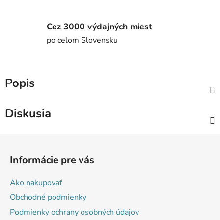
Cez 3000 výdajných miest
po celom Slovensku
Popis
Diskusia
Z
á
Informácie pre vás
p
ä
Ako nakupovať
t
Obchodné podmienky
i
Podmienky ochrany osobných údajov
e