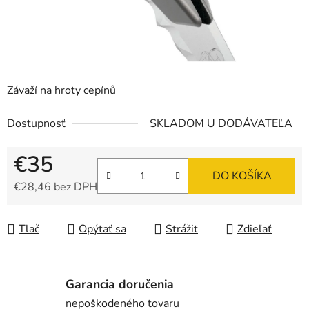
Závaží na hroty cepínů
Dostupnosť
SKLADOM U DODÁVATEĽA
€35
DO KOŠÍKA
€28,46 bez DPH
Jednotková cena:
Tlač
Opýtať sa
Strážiť
Zdieľať
Garancia doručenia
nepoškodeného tovaru