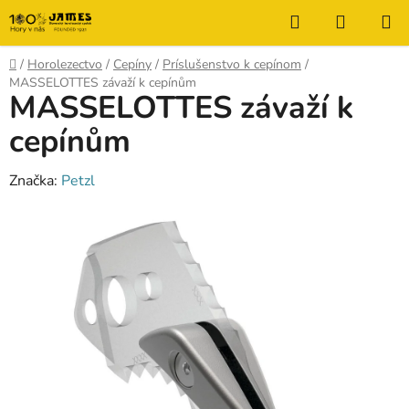
Prejsť
Hľadať
NÁKUP
na
KOŠÍK
obsah
Domov
/
Horolezectvo
/
Cepíny
/
Príslušenstvo k cepínom
/
MASSELOTTES závaží k cepínům
MASSELOTTES závaží k
cepínům
Značka:
Petzl