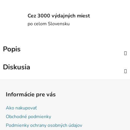
Cez 3000 výdajných miest
po celom Slovensku
Popis
Diskusia
Z
á
Informácie pre vás
p
ä
Ako nakupovať
t
Obchodné podmienky
i
Podmienky ochrany osobných údajov
e