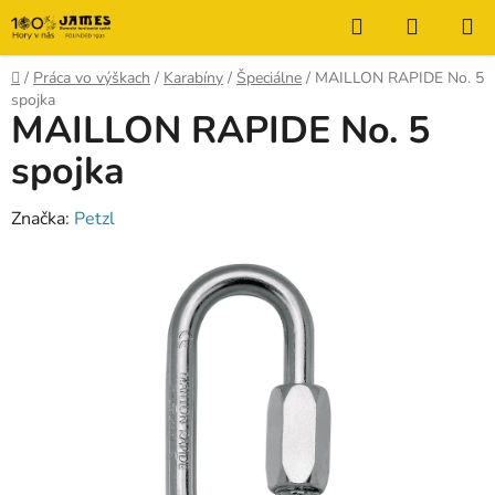
Prejsť
Hľadať
NÁKUP
na
KOŠÍK
obsah
Domov
/
Práca vo výškach
/
Karabíny
/
Špeciálne
/
MAILLON RAPIDE No. 5
spojka
MAILLON RAPIDE No. 5
spojka
Značka:
Petzl