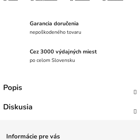
Garancia doručenia
nepoškodeného tovaru
Cez 3000 výdajných miest
po celom Slovensku
Popis
Diskusia
Z
á
Informácie pre vás