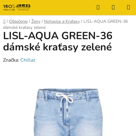
Prejsť
Hľadať
NÁKUP
na
KOŠÍK
obsah
Domov
/
Oblečenie
/
Ženy
/
Nohavice a Kraťasy
/
LISL-AQUA GREEN-36
dámské kraťasy zelené
LISL-AQUA GREEN-36
dámské kraťasy zelené
Značka:
Chillaz