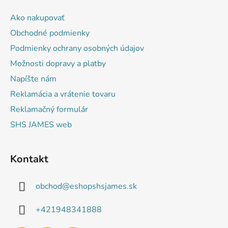
p
ä
Ako nakupovať
t
Obchodné podmienky
i
Podmienky ochrany osobných údajov
e
Možnosti dopravy a platby
Napíšte nám
Reklamácia a vrátenie tovaru
Reklamačný formulár
SHS JAMES web
Kontakt
obchod
@
eshopshsjames.sk
+421948341888