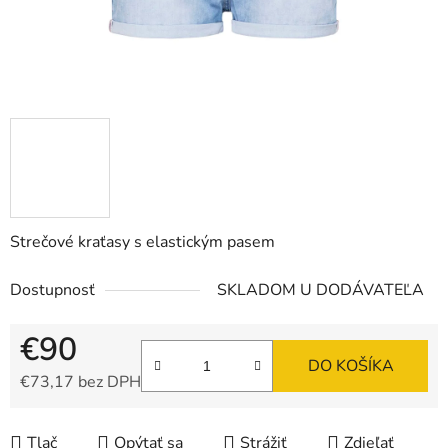
Strečové kraťasy s elastickým pasem
Dostupnosť
SKLADOM U DODÁVATEĽA
€90
DO KOŠÍKA
€73,17 bez DPH
Jednotková cena:
Tlač
Opýtať sa
Strážiť
Zdieľať