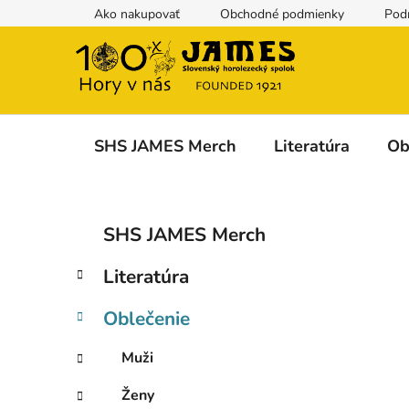
Prejsť
Ako nakupovať
Obchodné podmienky
Pod
na
obsah
SHS JAMES Merch
Literatúra
Ob
B
K
Preskočiť
SHS JAMES Merch
a
kategórie
o
t
č
Literatúra
e
n
g
ý
Oblečenie
ó
p
r
Muži
i
a
e
n
Ženy