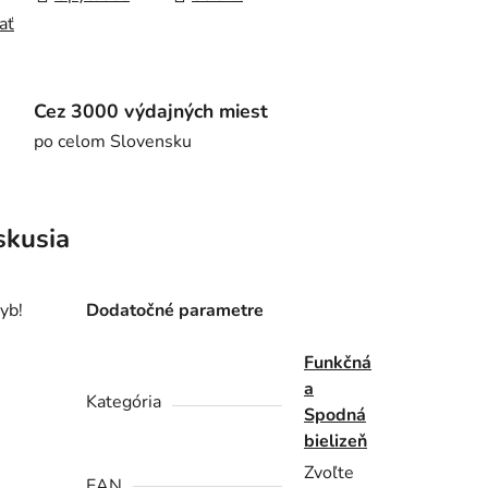
ať
Cez 3000 výdajných miest
po celom Slovensku
skusia
yb!
Dodatočné parametre
Funkčná
a
Kategória
Spodná
bielizeň
Zvoľte
EAN