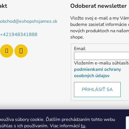
akt
Odoberať newsletter
Vložte svoj e-mail a my Vá
obchod
@
eshopshsjames.sk
budeme zasielať informácie 
nových produktoch na našo
+421948341888
shope.
Email
Vložením e-mailu súhlasít
podmienkami ochrany
osobných údajov
PRIHLÁSIŤ SA
oužíva súbory cookie. Ďalším prechádzaním tohto webu
súhlas s ich používaním. Viac informácií
tu
.
MôjPrvýEshop.sk
Shoptet.sk