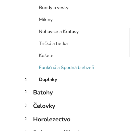
e
Bundy a vesty
l
Mikiny
Nohavice a Kraťasy
Tričká a tielka
Košele
Funkčná a Spodná bielizeň
Doplnky
Batohy
Čelovky
Horolezectvo