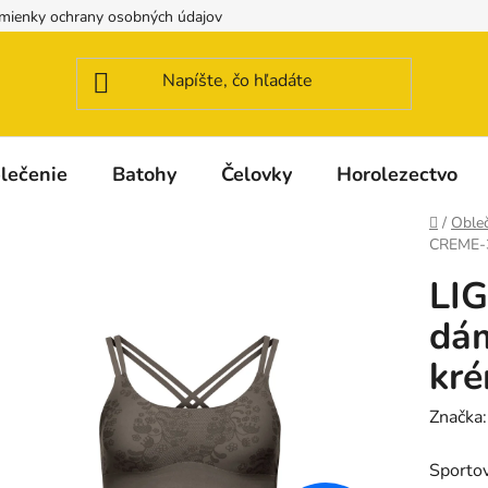
mienky ochrany osobných údajov
Možnosti dopravy a platby
lečenie
Batohy
Čelovky
Horolezectvo
Domov
/
Obleč
CREME-3
LI
dá
kr
Značka
Sporto