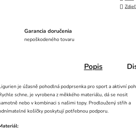
Zdieľ
Garancia doručenia
nepoškodeného tovaru
Popis
Di
Ligurien je úžasně pohodlná podprsenka pro sport a aktivní poh
Rychle schne, je vyrobena z měkkého materiálu, dá se nosit
samotně nebo v kombinaci s našimi topy. Prodloužený střih a
odnímatelné košíčky poskytují potřebnou podporu.
Materiál: