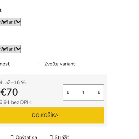
t
nosť
Zvoľte variant
4
až –16 %
d
€70
6,91
bez DPH
tková cena:
DO KOŠÍKA
Opýtať sa
Strážiť