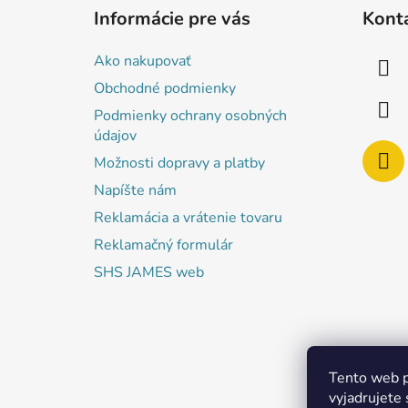
á
Informácie pre vás
Kont
p
ä
Ako nakupovať
t
Obchodné podmienky
i
Podmienky ochrany osobných
e
údajov
Možnosti dopravy a platby
Napíšte nám
Reklamácia a vrátenie tovaru
Reklamačný formulár
SHS JAMES web
Tento web p
vyjadrujete 