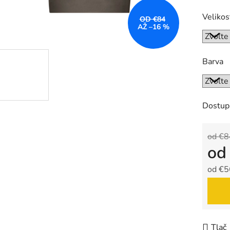
Velikos
OD €84
AŽ –16 %
Barva
Dostup
od €8
o
od
€5
Jedno
Tlač