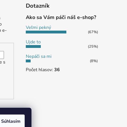
Dotazník
Ako sa Vám páči náš e-shop?
m
o
Veľmi pekný
m e-
(67%)
Ujde to
(25%)
Nepáči sa mi
(8%)
e s
Počet hlasov:
36
Súhlasím