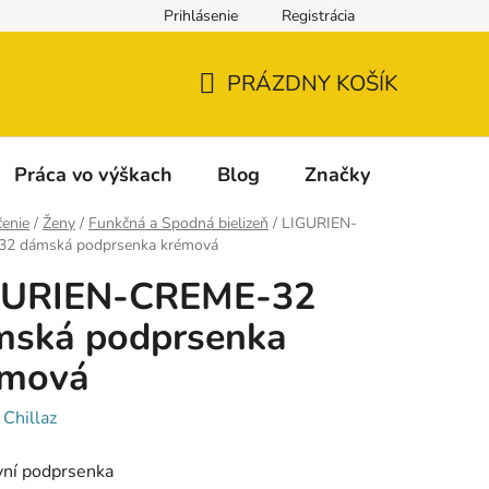
Prihlásenie
Registrácia
Napíšte nám
Reklamácia a vrátenie tovaru
Reklamačný fo
PRÁZDNY KOŠÍK
NÁKUPNÝ
KOŠÍK
Práca vo výškach
Blog
Značky
enie
/
Ženy
/
Funkčná a Spodná bielizeň
/
LIGURIEN-
2 dámská podprsenka krémová
GURIEN-CREME-32
mská podprsenka
émová
:
Chillaz
vní podprsenka