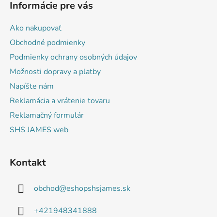
Informácie pre vás
p
ä
Ako nakupovať
t
Obchodné podmienky
i
Podmienky ochrany osobných údajov
e
Možnosti dopravy a platby
Napíšte nám
Reklamácia a vrátenie tovaru
Reklamačný formulár
SHS JAMES web
Kontakt
obchod
@
eshopshsjames.sk
+421948341888