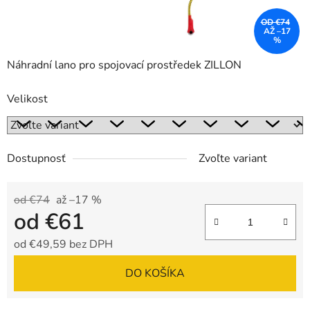
OD €74
AŽ –17
%
Náhradní lano pro spojovací prostředek ZILLON
Velikost
Dostupnosť
Zvoľte variant
od €74
až –17 %
od
€61
od
€49,59
bez DPH
Jednotková cena:
DO KOŠÍKA