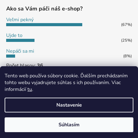
Ako sa Vám páči náš e-shop?
Veľmi pekný
(67%)
Ujde to
(25%)
Nepáči sa mi
(8%)
Počet hlasov:
36
Tento web používa súbory cookie. Ďalším prechádzaním
tohto webu vyjadrujete súhlas s ich používaním. Viac
informácií
tu
.
MôjPrvýEshop.sk
Shoptet.sk
Nastavenie
Vytvoril Shoptet
Súhlasím
Copyright 2026
eshop SHS JAMES
. Všetky práva
vyhradené.