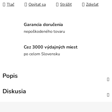
Tlač
Opýtať sa
Strážiť
Zdieľať
Garancia doručenia
nepoškodeného tovaru
Cez 3000 výdajných miest
po celom Slovensku
Popis
Diskusia
Z
á