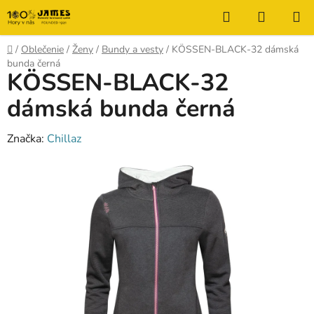
Prejsť
Hľadať
NÁKUP
na
KOŠÍK
obsah
Domov
/
Oblečenie
/
Ženy
/
Bundy a vesty
/
KÖSSEN-BLACK-32 dámská
bunda černá
KÖSSEN-BLACK-32
dámská bunda černá
Značka:
Chillaz