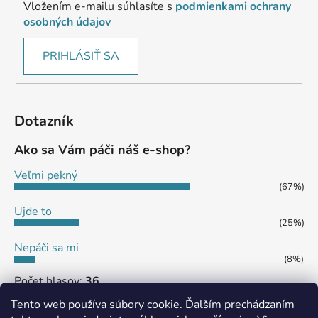
Vložením e-mailu súhlasíte s
podmienkami ochrany
osobných údajov
PRIHLÁSIŤ SA
Dotazník
Ako sa Vám páči náš e-shop?
Veľmi pekný
(67%)
Ujde to
(25%)
Nepáči sa mi
(8%)
Počet hlasov:
36
Tento web používa súbory cookie. Ďalším prechádzaním