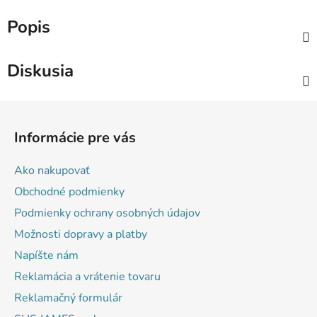
Popis
Diskusia
Z
á
Informácie pre vás
p
ä
Ako nakupovať
t
Obchodné podmienky
i
Podmienky ochrany osobných údajov
e
Možnosti dopravy a platby
Napíšte nám
Reklamácia a vrátenie tovaru
Reklamačný formulár