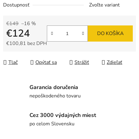
Dostupnosť
Zvoľte variant
€149
–16 %
€124
DO KOŠÍKA
€100,81 bez DPH
Jednotková cena:
Tlač
Opýtať sa
Strážiť
Zdieľať
Garancia doručenia
nepoškodeného tovaru
Cez 3000 výdajných miest
po celom Slovensku